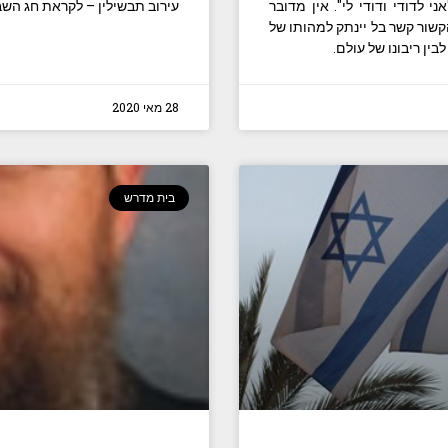
לדודי ודודי לי". אין מדובר
עירוב תבשילין – לקראת חג השב
הקשור קשר בל יינתק למהותו של
ין ריבונו של עולם.
28 מאי 2020
בית מדרש