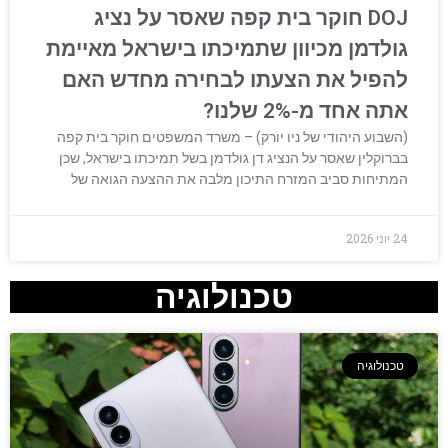
DOJ חוקר בית קפה שאסר על נציג
גולדמן מכיוון שתמיכתו בישראל מאיימת
להפיל את הצעתו לבחירה מחדש האם
אתה אחד מ-2% שלנו?
(השבוע היהודי של ניו יורק) – משרד המשפטים חוקר בית קפה
בברוקלין שאסר על הנציג דן גולדמן בשל תמיכתו בישראל, שכן
המתיחות סביב המזרח התיכון מלבה את ההצעה הגואה של
24 יוני 2026
טכנולוגיה
טכנולוגיה