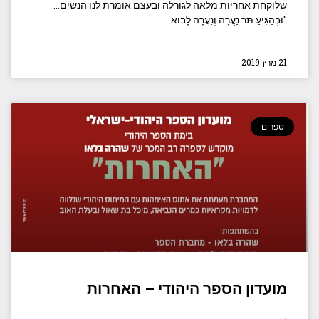
שלוקחת אחריות מלאה לגורלה ובעצם אומרת לנו הנשים…
"וּבְהַגִּיעַ תֹּר נַעֲרָה וְנַעֲרָה לָבוֹא
21 מרץ 2019
ספרים
מועדון הספר היהודי – האחרות