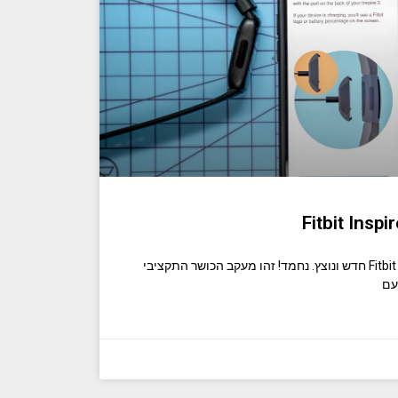
אז, הרגע פתחתם את Fitbit Inspire 3 חדש ונוצץ. נחמד! זהו מעקב הכושר התקציבי
עם