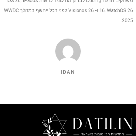
משחקים חדשה), ותוכלו לבדוק מה עומד לרשות iOS 26, iPados
16, WatchOS 26 ו- Visionos 26 לפני הכל ייחשף במהלך WWDC
2025.
IDAN