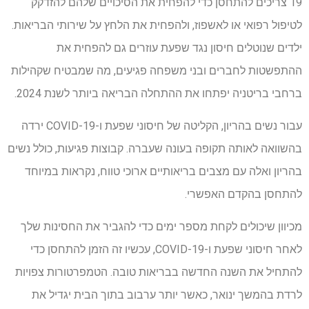
19 צריכים להתחסן כדי להפחית את הסיכויים שלהם להזדקק
לטיפול רפואי או לאשפוז, ולהפחית את הלחץ על שירותי הבריאות.
ילדים שנוטלים חיסון נגד שפעת עוזרים גם להפחית את
ההתפשטות לחברים ובני משפחה פגיעים, מה שמבטיח שקהילות
ברחבי בריטניה יפתחו את ההתחלה הבריאה ביותר לשנת 2024.
עבור נשים בהריון, הקליטה של ​​חיסוני שפעת ו-COVID-19 ירדה
בהשוואה לאותה תקופה בעונה שעברה. קבוצות פגיעות, כולל נשים
בהריון ואלה עם מצבים בריאותיים ארוכי טווח, נקראות במיוחד
להתחסן בהקדם האפשרי.
מכיוון שיכולים לקחת מספר ימים כדי להגביר את החסינות שלך
לאחר חיסוני שפעת ו-COVID-19, עכשיו זה הזמן להתחסן כדי
להתחיל את השנה החדשה בבריאות טובה. הטמפרטורות צפויות
לרדת בהמשך ינואר, כאשר יותר ערבוב בתוך הבית יגדיל את