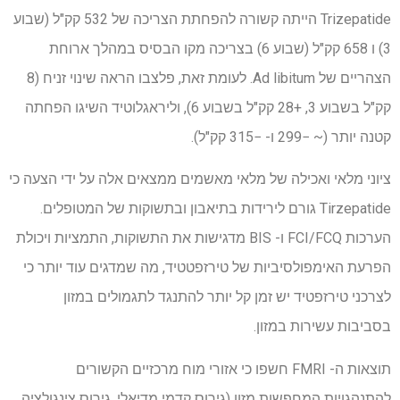
Trizepatide הייתה קשורה להפחתת הצריכה של 532 קק"ל (שבוע
3) ו 658 קק"ל (שבוע 6) בצריכה מקו הבסיס במהלך ארוחת
הצהריים של Ad libitum. לעומת זאת, פלצבו הראה שינוי זניח (8
קק"ל בשבוע 3, +28 קק"ל בשבוע 6), וליראגלוטיד השיגו הפחתה
קטנה יותר (~ −299 ו- −315 קק"ל).
ציוני מלאי ואכילה של מלאי מאשמים ממצאים אלה על ידי הצעה כי
Tirzepatide גורם לירידות בתיאבון ובתשוקות של המטופלים.
הערכות FCI/FCQ ו- BIS מדגישות את התשוקות, התמציות ויכולת
הפרעת האימפולסיביות של טירזפטטיד, מה שמדגים עוד יותר כי
לצרכני טירזפטיד יש זמן קל יותר להתנגד לתגמולים במזון
בסביבות עשירות במזון.
תוצאות ה- FMRI חשפו כי אזורי מוח מרכזיים הקשורים
להתנהגויות המחפשות מזון (גירוס קדמי מדיאלי, גירוס צינגולציה,