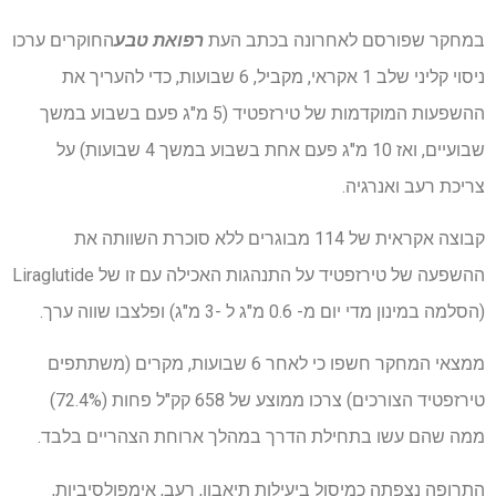
במחקר שפורסם לאחרונה בכתב העת
רפואת טבע
החוקרים ערכו
ניסוי קליני שלב 1 אקראי, מקביל, 6 שבועות, כדי להעריך את
ההשפעות המוקדמות של טירזפטיד (5 מ"ג פעם בשבוע במשך
שבועיים, ואז 10 מ"ג פעם אחת בשבוע במשך 4 שבועות) על
צריכת רעב ואנרגיה.
קבוצה אקראית של 114 מבוגרים ללא סוכרת השוותה את
ההשפעה של טירזפטיד על התנהגות האכילה עם זו של Liraglutide
(הסלמה במינון מדי יום מ- 0.6 מ"ג ל -3 מ"ג) ופלצבו שווה ערך.
ממצאי המחקר חשפו כי לאחר 6 שבועות, מקרים (משתתפים
טירזפטיד הצורכים) צרכו ממוצע של 658 קק"ל פחות (72.4%)
ממה שהם עשו בתחילת הדרך במהלך ארוחת הצהריים בלבד.
התרופה נצפתה כמיסול ביעילות תיאבון, רעב, אימפולסיביות,