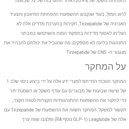
להפחתת משקל של 20.9% לאחר התערבות של 72 שבועות.
לרוע המזל, בעוד שנקבעו ההשפעות ההפחתת התיאבון והצעיד
האנרגיה של Tirzepatide, חקירות בהערכת מדדים אלה לא
הצליחו לאסוף מדידות בתפקוד המוח והשתמשו במבחני
התנהגות בליעה לא מספקים, מה שהגביל את יכולתם להבהיר את
מנגנוני ה- CNS של Tirzepatide.
על המחקר
המחקר הנוכחי התייחס לפערי ידע אלה על ידי ביצוע ניסוי שלב 1
של שישה שבועות של מבוגרים עם עודף משקל או השמנת יתר
כדי לחקור את ההשפעות ההתנהגותיות הקצרות לטווח הקצר,
הקשור למשקל. המחקר השווה את ההשפעות של Tirzepatide עם
אלה של Liraglutide (GLP-1 נוסף RA) ופלצבו שווה ערך.