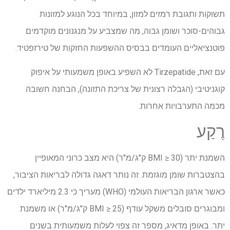
תשוקות ותגובת רמזים למזון, במיוחד בכל הנוגע למזונות
גבוהים-סוכר ושומן גבוה, מה שמצביע על מנגנונים מוקדמים
פוטנציאליים העומדים בבסיס ההשפעות החזקות של טירזפטיד.
עם זאת, Tirzepatide לא השפיע באופן משמעותי על איפוק
קוגניטיבי (הגבלה רצונית של צריכת התזונה), הבחנה חשובה
מכמה התערבויות אחרות.
רֶקַע
השמנת יתר (BMI ≥ 30 ק"ג/מ"ר) היא מצב כרוני המאופיין
בהצטברות שומן מוגזמת. זה נותר דאגה גדולה לבריאות הציבור,
כאשר ארגון הבריאות העולמי (WHO) מעריך כי 2.3 מיליארד ילדים
ומבוגרים סובלים משקל עודף (BMI ≥ 25 ק"ג/מ"ר) או משמנת
יתר. באופן מדאיג, מספר זה צפוי לעלות משמעותית בשנים