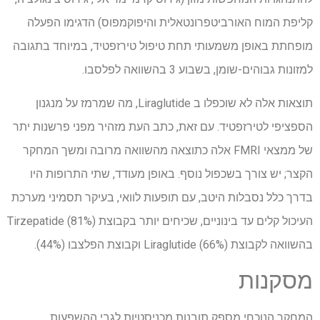
קליפת המוח האורביטפרונטאלית והיפוקמפוס) הדגימו הפעלה
מופחתת באופן משמעותי תחת טיפול טירזפטיד, במיוחד בתגובה
למזונות גבוהים-שומן, בשבוע 3 בהשוואה לפלסבו.
תוצאות אלה לא שוכפלו ב Liraglutide, מה שמרמז על מנגנון
הספציפי לטירזפטיד. עם זאת, כתב העת מזהיר מפני פרשנות יתר
של ממצאי FMRI אלה כתוצאה מהשוואה מרובה ומשך המחקר
הקצר; יש צורך בשכפול נוסף. באופן מעודד, שתי התרופות היו
בדרך כלל נסבלות היטב, עם תופעות לוואי, בעיקר תסמיני מערכת
העיכול קלים עד בינוניים, שכיחים יותר בקבוצת Tirzepatide (81%)
בהשוואה לקבוצת Liraglutide (66%) וקבוצת הפלצבו (44%).
מסקנות
המחקר הנוכחי מספק תובנות מכניסטיות לגבי ההשפעות