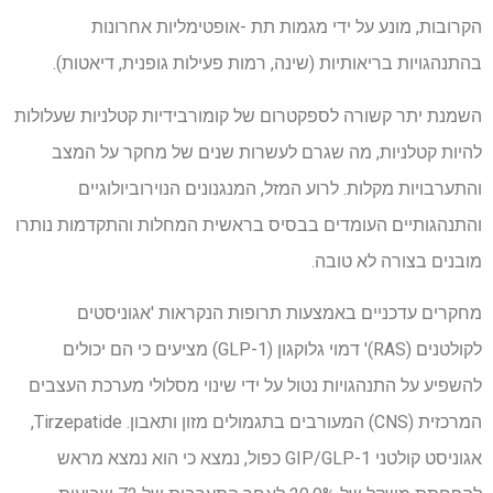
הקרובות, מונע על ידי מגמות תת -אופטימליות אחרונות
בהתנהגויות בריאותיות (שינה, רמות פעילות גופנית, דיאטות).
השמנת יתר קשורה לספקטרום של קומורבידיות קטלניות שעלולות
להיות קטלניות, מה שגרם לעשרות שנים של מחקר על המצב
והתערבויות מקלות. לרוע המזל, המנגנונים הנוירוביולוגיים
והתנהגותיים העומדים בבסיס בראשית המחלות והתקדמות נותרו
מובנים בצורה לא טובה.
מחקרים עדכניים באמצעות תרופות הנקראות 'אגוניסטים
לקולטנים (RAS)' דמוי גלוקגון (GLP-1) מציעים כי הם יכולים
להשפיע על התנהגויות נטול על ידי שינוי מסלולי מערכת העצבים
המרכזית (CNS) המעורבים בתגמולים מזון ותאבון. Tirzepatide,
אגוניסט קולטני GIP/GLP-1 כפול, נמצא כי הוא נמצא מראש