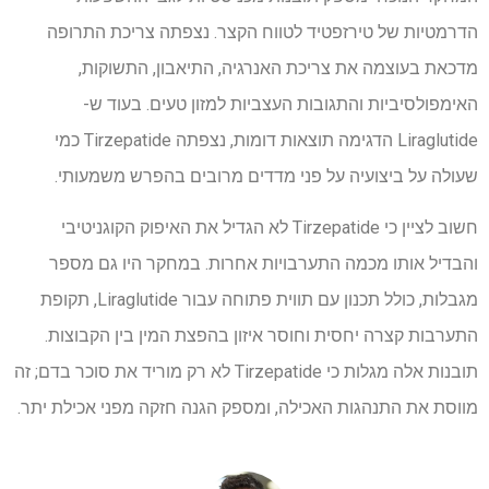
הדרמטיות של טירזפטיד לטווח הקצר. נצפתה צריכת התרופה
מדכאת בעוצמה את צריכת האנרגיה, התיאבון, התשוקות,
האימפולסיביות והתגובות העצביות למזון טעים. בעוד ש-
Liraglutide הדגימה תוצאות דומות, נצפתה Tirzepatide כמי
שעולה על ביצועיה על פני מדדים מרובים בהפרש משמעותי.
חשוב לציין כי Tirzepatide לא הגדיל את האיפוק הקוגניטיבי
והבדיל אותו מכמה התערבויות אחרות. במחקר היו גם מספר
מגבלות, כולל תכנון עם תווית פתוחה עבור Liraglutide, תקופת
התערבות קצרה יחסית וחוסר איזון בהפצת המין בין הקבוצות.
תובנות אלה מגלות כי Tirzepatide לא רק מוריד את סוכר בדם; זה
מווסת את התנהגות האכילה, ומספק הגנה חזקה מפני אכילת יתר.