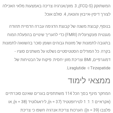
המשתוקק (FCQ-S), 3. מזון/אנרגיה צריכה באמצעות מלאי האכילה
לצורך דיסין-אייבוץ והונאה, 4. סולם אוכל.
בנוסף, קבוצת משנה של קבוצת הדגימה עברה הדמיית תהודה
מגנטית פונקציונלית (FMRI) כדי להעריך שינויים בהפעלת המוח
בתגובה לתמונות של מזונות גבוהים ושומן סוכר בהשוואה לתמונות
בקרה. כל המודלים הסטטיסטיים נשלטו על משתנים סוציו -
דמוגרפיים, BMI וצריכת מזון יחסית. פיקוח על הבטיחות של
Tirzepatide ו- Liraglutide.
ממצאי לימוד
המחקר מינף בסך הכל 114 משתתפים בוגרים שאינם סוכרתיים
(אקראיים 1: 1: 1 לטירזפטטיד (n = 37), ליראגלוטיד (n = 38), או
פלצבו (n = 39)). הערכות צריכת אנרגיה חשפו כי צריכת