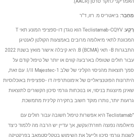
האמריקני לחקר סרטן (AACR).
מְחַבֵּר:
ביאטריס מ. רזו, ד"ר
רֶקַע:
Teclistamab-CQYV הוא נוגדן דו-ספציפי המונע תאי T
המכוונת לתאי מיאלומה מרובים באמצעות הקולטן לאנטיגן
התבגרות B- תאי B (BCMA). היא קיבלה אישור מואץ בשנת 2022
עבור חולים שטופלו בארבעה קווים או יותר של טיפול קודם על
סמך תוצאות מהניסוי הקליני של שלב I/II Majestec-1. עם זאת,
היתרונות הפוטנציאליים של אימונותרפיה דו -ספציפית באוכלוסיות
שאינן מיוצגות בניסוי, או בנוכחות גורמי סיכון הקשורים לתוצאות
גרועות יותר, נותרו מוקד חשוב בחקירה קלינית מתמשכת.
"Teclistamab היא אפשרות טיפול חשובה עבור חולים עם
מיאלומה נפוצה חוזרת/עקשן, אך עדיין יש הרבה מה ללמוד כיצד
לשנות גורמי סיכון ולייעל את השימוש בטקליסטמאב בפרקטיקה