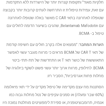
חלקיות מאוד" ותקופות קצרות יותר של הישרדות ללא התקדמות.
עם זאת, עמידות טיפולית זו התרחשה לעתים קרובות יותר בקבוצה
שטופלה לאחרונה בתאי C CAR מאשר באלה שטופלו לאחרונה
עם Belantamab Mafodotin, שהגיבו בשיעור הדומה לחולים עם
טיפול ב- BCMA.
הערות המחבר:
"ממצאים אלה בקרב חולים עם חשיפה קודמת
של תאי CAR T של BCMA מראים כי מרווח מוגבר עשוי לאפשר
התאוששות של כושר תאי T או התחדשות של תת-תתי-ביטוי
BCMA. לחילופין, מרווח ארוך יותר עשוי פשוט לשקף ביולוגיה של
מחלות פחות אגרסיביות", הסביר רזו.
הסתננות מח עצם מקדימה של טיפול מקדים על ידי תאי מיאלומה
(60% שבר ומעלה) או סמנים עקיפים של נטל מחלות גבוה כמו
אנמיה, תרומבוציטופניה, או ספירת לימפוציטים מוחלטת נמוכה היו