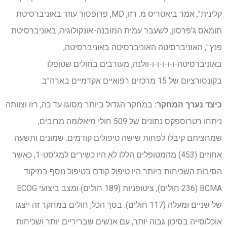
קלינית", אמר ביאטריס מ. רזו, MD, פרופסור עוזר באוניברסיטת
תומאס ג'פרסון, לשעבר עמית המובנה-אונקולוגיה, באוניברסיטת
פנץ ', האוניברסיטה האוניברסיטה באוניברסיטה,
באוניברסיטה-ו-ו-ו-ו-ו-וולנה, מעורבים בחולים שטופלו
בקונסורציום של 15 מרכזים רפואיים אקדמיים בארה"ב.
כיצד נערך המחקר:
במחקר הגדול ביותר מסוגו עד כה, רזו וצוותה
ניתחו רטרוספקס נתונים של 509 חולי מיאלומה מרובים,
שמחציתם קיבלו לפחות שישה טיפולים קודמים. שמונים ותשעה
אחוזים (453) מהמטופלים הללו לא היו כשירים למג'סט-1, כאשר
הסיבות השכיחות ביותר היו טיפול קודם בטיפול נוסף במיקוד
BCMA (236 חולים), ציטופניות (189 חולים) ומצב ביצועי ECOG
של שניים ומעלה (117 חולים). בסך הכל, חולים במחקר זה ייצגו
אוכלוסייה בסיכון גבוה יותר, עם אנשים שבריריים יותר ושכיחות