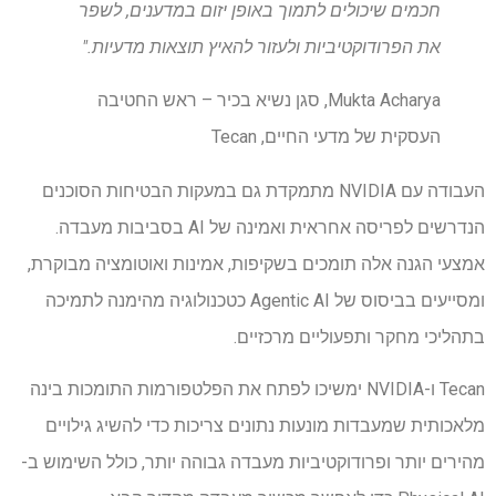
חכמים שיכולים לתמוך באופן יזום במדענים, לשפר
את הפרודוקטיביות ולעזור להאיץ תוצאות מדעיות."
Mukta Acharya, סגן נשיא בכיר – ראש החטיבה
העסקית של מדעי החיים, Tecan
העבודה עם NVIDIA מתמקדת גם במעקות הבטיחות הסוכנים
הנדרשים לפריסה אחראית ואמינה של AI בסביבות מעבדה.
אמצעי הגנה אלה תומכים בשקיפות, אמינות ואוטומציה מבוקרת,
ומסייעים בביסוס של Agentic AI כטכנולוגיה מהימנה לתמיכה
בתהליכי מחקר ותפעוליים מרכזיים.
Tecan ו-NVIDIA ימשיכו לפתח את הפלטפורמות התומכות בינה
מלאכותית שמעבדות מונעות נתונים צריכות כדי להשיג גילויים
מהירים יותר ופרודוקטיביות מעבדה גבוהה יותר, כולל השימוש ב-