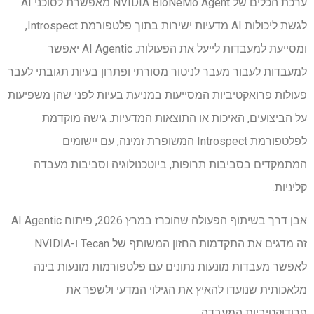
ערכת הכלים של NVIDIA BioNeMo Agent מאפשרת לסוכני AI
לגשת ליכולות AI מדעיות ישירות בתוך פלטפורמת Introspect,
ומסייעת למעבדות לייעל את הפעולות. AI Agentic יאפשר
למעבדות לעבור מעבר לניטור מסורתי ופתרון בעיות תגובתי לעבר
פעולות פרואקטיביות המסייעות במניעת בעיות לפני שהן משפיעות
על הביצועים, האיכות או התוצאות המדעיות. גישה מוקדמת
לפלטפורמת Introspect המשופרת זמינה, עם יישומים
המתמקדים בסביבות תרופות, ביוטכנולוגיה וסביבות מעבדה
קליניות.
אבן דרך בשיתוף הפעולה שהוכרז במרץ 2026, פיתוח AI Agentic
זה מדגים את התקדמות החזון המשותף של Tecan ו-NVIDIA
לאפשר מעבדות מונעות נתונים עם פלטפורמות מונעות בינה
מלאכותית שנועדו להאיץ את הגילוי המדעי ולשפר את
פרודוקטיביות המעבדה.