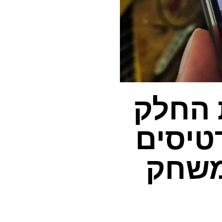
את החלק
טיסים
משחק