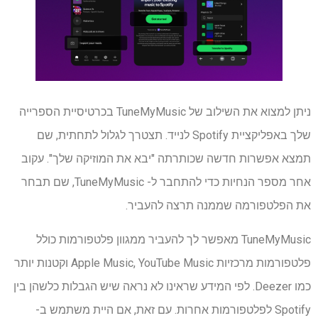
ניתן למצוא את השילוב של TuneMyMusic בכרטיסיית הספרייה
שלך באפליקציית Spotify לנייד. תצטרך לגלול לתחתית, שם
תמצא אפשרות חדשה שכותרתה "יבא את המוזיקה שלך". עקוב
אחר מספר הנחיות כדי להתחבר ל- TuneMyMusic, שם תבחר
את הפלטפורמה שממנה תרצה להעביר.
TuneMyMusic מאפשר לך להעביר ממגוון פלטפורמות כולל
פלטפורמות מרכזיות Apple Music, YouTube Music וקטנות יותר
כמו Deezer. לפי המידע שראינו לא נראה שיש הגבלות כלשהן בין
Spotify לפלטפורמות אחרות. עם זאת, אם היית משתמש ב-