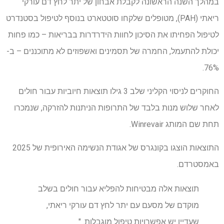
במהלך השנה הראשונה לקבלת אבחון של יתר לחץ דם עורקי
ריאתי (PAH), מטופלים שלקחו סוטטארט בנוסף לטיפול בסטנדרט
לטיפול הפחיתו את הסיכון לחוות הידרדרות בבריאות – כמו פחות
יכולת להתעמל, החמרה של תסמינים ואשפוזים לא מתוכננים – ב-
76%.
החוקרים לניסוי הקליני שלב 3 גילו תוצאות חיוביות עבור חולים
לאחר שלוש מנות בלבד של התרופות הניתנות להזרקה, שנמכרו
תחת שם המותג Winrevair.
התוצאות הוצגו בקונגרס של אגודת הנשימה האירופית של 2025
באמסטרדם.
תוצאות אלה מבטיחות להפליא עבור חולים בשלב
מוקדם של מסעם עם יתר לחץ דם עורקי ריאתי,
שעדיין יש אפשרויות טיפול מוגבלות. "