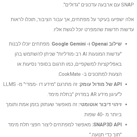
SNAP עם ארבעה עדכונים "גדולים".
אלה ישפיעו בעיקר על מפתחים, אך עבור הציבור, תוכלו לראות
עדשות חדשות שהמפרט יוכל לגשת אליו.
שילוב Openai ו- Google Gemini
: מפתחים יוכלו לבנות
"עדשות המונעות AI רב-מודליות" שניתן להשתמש בהן
באפליקציות למשקפיים, כמו תרגום בסופר נסיעות או
הצעות למתכונים ב- CookMate.
API של מודול עומק:
זה מתרגם "מידע דו -ממדי" מ- LLMS
ל"עיגון מידע AR במדויק "בתלת מימד.
זיהוי דיבור אוטומטי:
זה מאפשר שעתוק בזמן אמת ותומך
ביותר מ -40 שפות.
SNAP3D API:
מאפשר למפתחים ליצור חפצי תלת מימד
"תוך כדי תנועה."