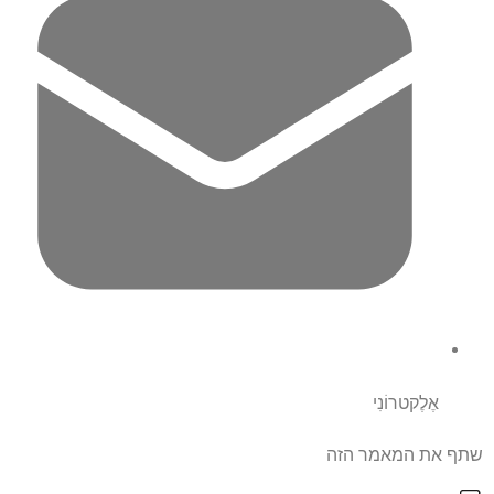
אֶלֶקטרוֹנִי
שתף את המאמר הזה