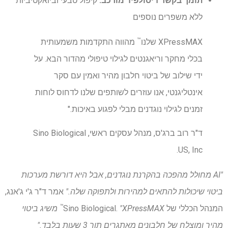
תומך בקשר דיסולפיד מורכב:
קיפול טבעי וביואקטיביות
ללא משפרים נוספים
™
XPressMAX שלנו
מהווה התקדמות משמעותית
בכלי מחקר וריאגנטים לגילוי טיפולי מהדור הבא. על
ידי שילוב של ביטוי חלבון מהיר ואמין עם סקר
אינטליגנטי, אנו עוזרים לשותפים שלנו לדחוס לוחות
זמנים לגילוי נוגדנים מבלי לפגוע באיכות."
ד"ר רוב ברג'ס, מנהל עסקים ראשי, Sino Biological
US, Inc.
"AI מחולל מהפכה בהקרנת נוגדנים, אבל היא דורשת מערכות
ביטוי שיכולות להתאים למהירות ולתפוקה שלה."
אמר ד"ר ג'י ג'אנג,
™
המנהל הכללי של Sino Biological.
"XPressMAX
משיג ביטוי
מהיר ומוצלח של חלבונים מאתגרים תוך 3 שעות בלבד."