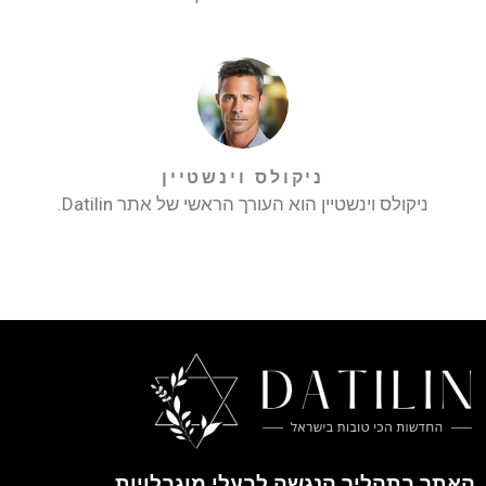
ניקולס וינשטיין
ניקולס וינשטיין הוא העורך הראשי של אתר Datilin.
האתר בתהליך הנגשה לבעלי מוגבלויות