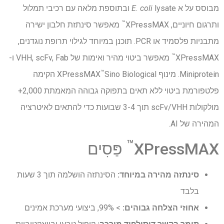
מבוסס על א
E. coli
lysate ובתוספת מלאה עם רכיבי תמלול
™
ותרגום חיוניים, XPressMAX
מאפשר סינתזת חלבון ישירה
מתבניות פלסמיד או PCR. תוכנן במיוחד לגילוי תרופת נוגדנים,
™
XPressMAX
מאפשר ביטוי מהיר ואימות של VHH, scFv, Fab ו-
™
Miniprotein. מינוף XPressMAX
Sino Biological הקימה
פלטפורמת ביטוי ללא תאים בתפוקה גבוהה המאמתת 2,000+
מולקולות scFv/VHH תוך 3-4 שבועות כדי להתאים לאיטרציה
המהירה של AI.
™
XPressMAX
פַּסִים
סינתזה מהירה במיוחד:
הסינתזה הושלמה תוך 3 שעות
בלבד
אחוזי הצלחה גבוהים:
> 99%, ביצועי מערכת אמינים