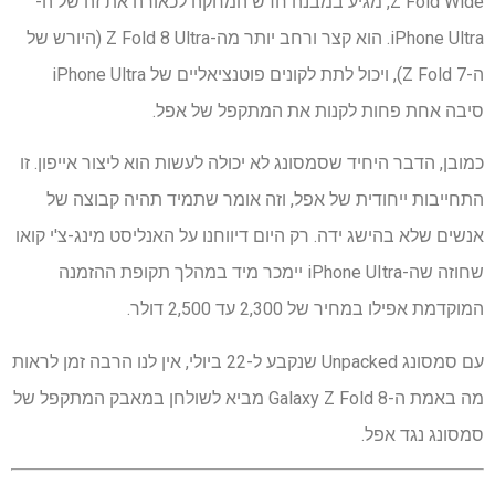
Z Fold Wide, מגיע במבנה חדש המחקה לכאורה את זה של ה-
iPhone Ultra. הוא קצר ורחב יותר מה-Z Fold 8 Ultra (היורש של
ה-Z Fold 7), ויכול לתת לקונים פוטנציאליים של iPhone Ultra
סיבה אחת פחות לקנות את המתקפל של אפל.
כמובן, הדבר היחיד שסמסונג לא יכולה לעשות הוא ליצור אייפון. זו
התחייבות ייחודית של אפל, וזה אומר שתמיד תהיה קבוצה של
אנשים שלא בהישג ידה. רק היום דיווחנו על האנליסט מינג-צ'י קואו
שחוזה שה-iPhone UItra יימכר מיד במהלך תקופת ההזמנה
המוקדמת אפילו במחיר של 2,300 עד 2,500 דולר.
עם סמסונג Unpacked שנקבע ל-22 ביולי, אין לנו הרבה זמן לראות
מה באמת ה-Galaxy Z Fold 8 מביא לשולחן במאבק המתקפל של
סמסונג נגד אפל.