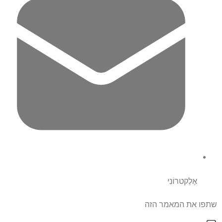
אֶלֶקטרוֹנִי
שתפו את המאמר הזה