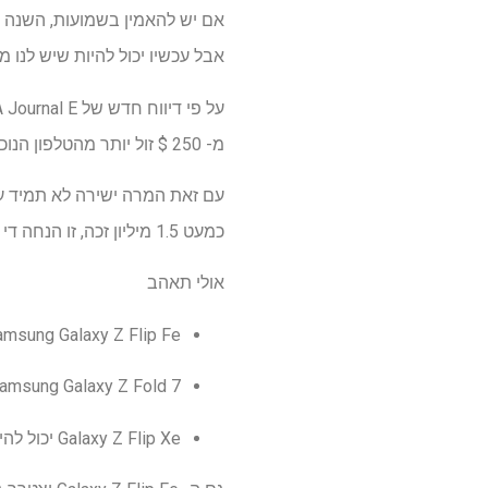
אבל עכשיו יכול להיות שיש לנו מו
מ- 250 $ זול יותר מהטלפון הנוכחי של סמסונג פליפ – ה- Galaxy Z Flip 6.
כמעט 1.5 מיליון זכה, זו הנחה די מרשימה. בהנחה שדוח זה מוכיח מדויק.
אולי תאהב
Samsung Galaxy Z Flip Fe עשוי להגיע 'חודשים' אחרי ה- Z Flip 7 – הנה
Samsung Galaxy Z Fold 7 ו- Z Flip 7 מחירים פשוט הוטו – הנה מה שאנחנו יו
Galaxy Z Flip Xe יכול להיות השם לטלפון ההפוך המתקפל הראשון של סמסונג