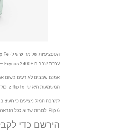
ערכת שבבים Exynos 2400E – ולא שבבי Qualcomm ששימשו במתקפלים.
המשמעות היא ש- z flip fe יכול להיות כבר בעמדת נחיתות במחלקות הביצועים והיעילות הכוח.
Flip 6. למרות שהוא ככל הנראה עבה יותר, עם 0.5 מ"מ נוסף לפי אותה דליפה.
הירשם כדי לקבל