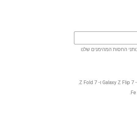
ותני החסות המהימנים שלנו
יכול להיות שעבר זמן מה שנגלה בוודאות. השמועה מספרת כי ה- Z Flip Fe יגיע כמה חודשים לאחר ה- Galaxy Z Flip 7 ו- Z Fold 7.