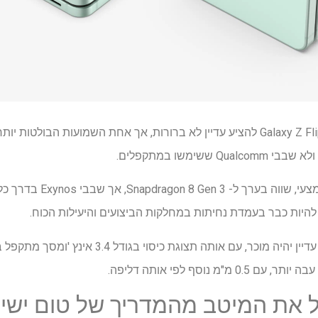
הספציפיות של מה שיש ל- Galaxy Z Flip Fe להציע עדיין לא ברורות, אך אחת השמועות
אמנם שבבים לא רעים בשום אמצעי,
 את המיטב מהמדריך של טום ישיר