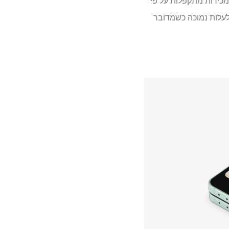
Galaxy  יצטרך גם את ההנחה הזו. כאשר כמו מוטורולה RAZR 2025 נכנסת ל 599 $, ומכירות מתקפלות על פי
 לעלות נמוכה כשמדובר