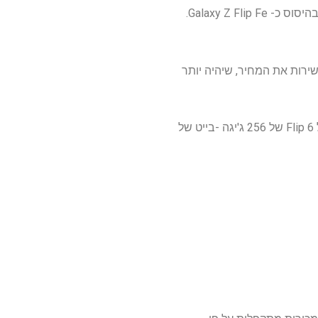
אם יש להאמין בשמועות, השנה היא השנה שסמסונג תשיק סוף סוף טלפון מתקפל יותר נעים – הידוע בהיסוס כ- Galaxy Z Flip Fe.
Z Flip Fe יעלה כמיליון ניצחון. זה בסביבות 738 $ אם תמיר ישירות את המחיר, שיהיה יותר
עם זאת המרה ישירה לא תמיד עובדת, מכיוון שהמחירים האזוריים משתנים. אבל בהתחשב בעלות של Flip 6 של 256 ג'יגה -בייט של