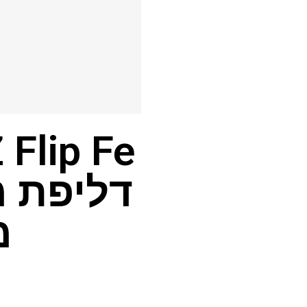
דליפת מ
מ