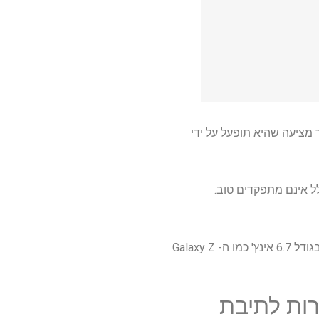
 הבולטות יותר מציעה שהיא תופעל על ידי
 שווה בערך ל- Snapdragon 8 Gen 3, אך שבבי Exynos בדרך כלל אינם מתפקדים טוב.
למרבה המזל מציעים כי העיצוב עדיין יהיה מוכר, עם אותה תצוגת כיסוי בגודל 3.4 אינץ 'ומסך מתקפל בגודל 6.7 אינץ' כמו ה- Galaxy Z
ות לתיבת