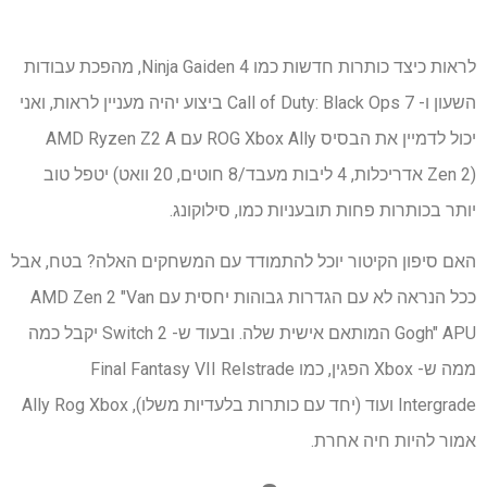
לראות כיצד כותרות חדשות כמו Ninja Gaiden 4, מהפכת עבודות
השעון ו- Call of Duty: Black Ops 7 ביצוע יהיה מעניין לראות, ואני
יכול לדמיין את הבסיס ROG Xbox Ally עם AMD Ryzen Z2 A
(Zen 2 אדריכלות, 4 ליבות מעבד/8 חוטים, 20 וואט) יטפל טוב
יותר בכותרות פחות תובעניות כמו, סילוקונג.
האם סיפון הקיטור יוכל להתמודד עם המשחקים האלה? בטח, אבל
ככל הנראה לא עם הגדרות גבוהות יחסית עם AMD Zen 2 "Van
Gogh" APU המותאם אישית שלה. ובעוד ש- Switch 2 יקבל כמה
ממה ש- Xbox הפגין, כמו Final Fantasy VII Relstrade
Intergrade ועוד (יחד עם כותרות בלעדיות משלו), Ally Rog Xbox
אמור להיות חיה אחרת.