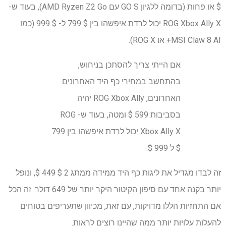
$ או פחות (בדומה ללגיון GO S עם AMD Ryzen Z2 Go), בעוד ש-
ROG Xbox Ally X יכול לרדת איפשהו בין $ 799 ל- $ 999 (כמו
MSI Claw 8 AI+ או ROG X).
אם הייתי צריך להסתכן בניחוש,
בהתחשב במחירי כף היד האחרונים
האחרונים, ROG Xbox Ally יהיה
בסביבות 599 $ ומטה, בעוד ש- ROG
Xbox Ally X יכול לרדת איפשהו בין 799
$ ל 999 $.
זה לבדו מגדיל את ליגות כף היד ממידה ממתג 2 $ 449 $, ונופל
יותר בקנה אחד עם סיפון הקיטור היקר יותר של 649 דולר. זה הכל
אם התחזיות הללו מדויקות, עם זאת, מכיוון שתעריפים בטוחים
להעלות עלויות יותר ממה שהיינו רוצים לראות.