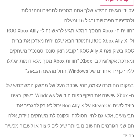
על ידי הגשת המידע שלך אתה מסכים לתנאים וההגבלות
ולמדיניות הפרטיות ובגיל 16 ומעלה.
"חוויית ה- Xbox המסך המלא תגיע לראשונה ל- ROG Xbox Allly
ול- ROG Xbox Ally X, והמוקד הבא שלנו יהיה מעדכן את ברית
ROG בשוק ואת ROG Ally X," קובע רואן סונס, סמנכ"ל משחקים
ומערכת אקולוגית ב- Xbox. "חוויות Xbox מסך מלא דומות יגלגלו
ללידי כף יד אחרים של Windows, החל מהשנה הבאה."
במקום החומרה עצמה, זוהי שכבת העל של ממשק המשתמש של
ה- Xbox שישנה את היקף כפות היד של Windows בשוק. ראינו
כיצד לשים SteamOs על Rog Ally X יכול לא רק להגביר את
הביצועים, אלא גם לחיי הסוללה. ולקונסולת משחקים ניידת, אלה
הם שני הגורמים החשובים ביותר שיכולים ליצור או לשבור מכשיר
כף יד.