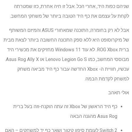
שניהם כפות היד, אחרי הכל. אבל זו חיה אחרת, כזו שמטרתה
לקחת על עצמם את כף היד הטובה ביותר של משחקי המחשב.
אבל לא רק בחומרה; התוכנה שמאחורי ASUS והמיזם המשותף
של מיקרוסופט היא ללא ספק התכונה החשובה ביותר לצאת מבית
ברית ROG Xbox. לא עוד Windows 11 מחזיקים את מכשירי היד
מבוססי המחשב, כמו Lenovo Legion Go S או Asus Rog Ally X.
עכשיו, חוויית ה- Xbox החדשה עבור כף היד מביאה משחק
למשחק לקדמת הבמה.
אולי תאהב
כף היד הראשון של Xbox זה עתה הוקנח-וזה בעל ברית
Asus Rog מהגנה הבאה
Switch 2 לעומת סיפון קיטור ושאר כף יד למשחקים – האם