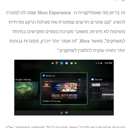
זה בדיוק מה שאפליקציית ה- Xbox Experience שמה לה למטרה
להשיג: "עם שינויים חדשים שמזערת את פעילות הרקע ומדחיית
משימות לא חיוניות, משאבי מערכת נוספים מוקדשים במיוחד
למשחקים", מאשר Xbox. "זה אומר יותר זיכרון, מסגרות גבוהות
יותר וחוויה ענקית לחלוטין לשחקנים."
הטבות אחרות כמו לקבל גישה מהירה ל
כֹּל
משחקי המחשב שלך