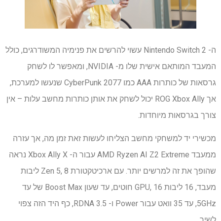
ה- Nintendo Switch 2 עשוי להרשים את פנימיה המשודרגים, כולל
המעבד המותאם אישית שלו מ- NVIDIA, ומאפשר לו לשחק
גרסאות של כותרות AAA כמו CyberPunk 2077 שנעשו למערכת,
אך ROG Xbox Ally יכול לשחק את אותן כותרות מחשב עלות – אין
צורך בגרסאות מיוחדות.
מכשירי יד למשחקי מחשב הצליחו לעשות זאת זמן מה, אך עזרה
ממעבד AMD Ryzen AI Z2 Extreme עבור ה- Xbox Ally X נראה
שהופך את זה למרשים יותר. עם ארכיטקטורת Zen 5, 8 ליבות
מעבד, 16 ליבות GPU, 16 חוטים, עד שעון Boost Max של עד
5GHz, עד 35 וואט עבור Power ו- RDNA 3.5, כף היד הזה צפוי
לשיר.