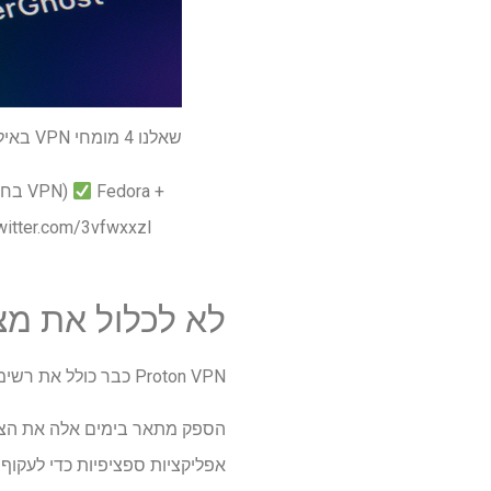
שאלנו 4 מומחי VPN באילו VPNs הם משתמשים – והתוצאות הפתיעו אותנו
Fedora +
מצב אי הכללה (בחר אפליקציות לעקוף VPN)
לא לכלול את מצ
Proton VPN כבר כולל את רשימת ה- VPN הטובה ביותר שלנו לינוקס, ועדכון זה ישפר את מעמדה.
הספק מתאר בימים אלה את הצע