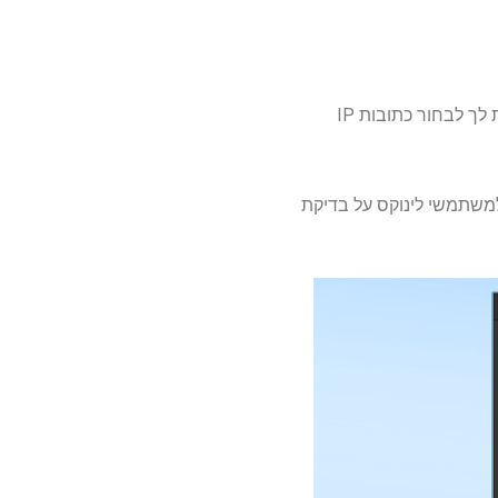
Proton VPN לא פירט בדיוק כיצד יעבדו הכללים מבוססי ה- IP שלה. באופן מסורתי, שיטה זו מאפשרת לך לבחור כתובות IP
תה למשתמשי לינוקס על בדיקת