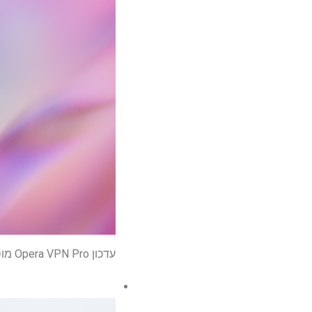
עדכון Opera VPN Pro מוסיף מיקומים חדשים ופרוטוקול Lightway של ExpressVPN