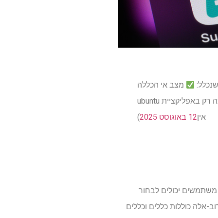
שנכלל:
ubuntu תמיכה רק באפליקציית Proton VPN Linux הרשמית (אין תמיכה של Flatpak) 1/3 pic.twitter.com/3vfwxxzl
(אין
12 באוגוסט 2025
משתמשים יכולים לבחור
 אישית יותר בקרוב-אלה כוללות כללים וכללים