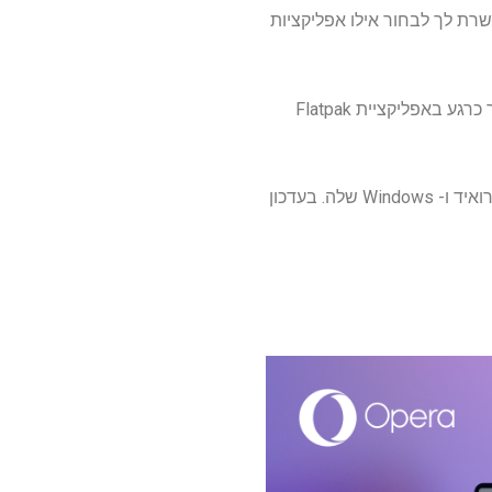
מאפשרת לך לבחור אילו אפליקציות
מנהור מפוצל זמין רק לאפליקציות הרשמיות של פדורה ואובונטו הרשמית של פרוטון VPN. זה לא נתמך כרגע באפליקציית Flatpak
Proton VPN הוא אחד ה- VPNs הטובים ביותר, ומנהור מפוצל כבר זמין באפליקציות ה- VPN של אנדרואיד ו- Windows שלה. בעדכון