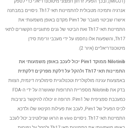
(MICU1), ובכך הפעיל זרחון חמצוני מיטוכונדריאלי כדי לספק
אנרגיה ותמיכה מטבולית להתמיינות תאי Th17. ניסויים במבחנה
אישרו שביטוי מוגבר של Pim1 מקדם באופן משמעותי את
התמיינות תאי Th17 ואת הביטוי של גנים פתוגניים הקשורים לתאי
Th17, והשפעות אלו נחסמו על ידי מעכבי זרימת סידן
מיטוכונדריאליים (איור 2).
Nilotinib ממוקד Pim1 יכול לעכב באופן משמעותי את
התמיינות תאי Th17 ולהקל על דלקת מפרקים דלקתית
באמצעות עגינה מולקולרית וטכנולוגיית סימולציה דינמית, הצוות
בדק את Nilotinib מספריית התרופות שאושרה על ידי ה-FDA
כמעכבת ספציפית של Pim1. תרופה זו יכולה להיקשר ביציבות
לכיס הפעיל של Pim1, לעכב את פעילות הקינאז שלו ולדכא
התמיינות תאי Th17. ניסויים in vivo הראו שנילוטיניב יכול לעכב
באופן משמעותי את התמיינות תאי Th17 ולהקל על נפיחות