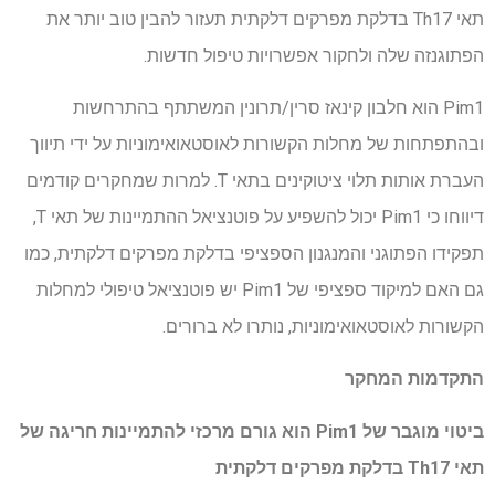
תאי Th17 בדלקת מפרקים דלקתית תעזור להבין טוב יותר את
הפתוגנזה שלה ולחקור אפשרויות טיפול חדשות.
Pim1 הוא חלבון קינאז סרין/תרונין המשתתף בהתרחשות
ובהתפתחות של מחלות הקשורות לאוסטאואימוניות על ידי תיווך
העברת אותות תלוי ציטוקינים בתאי T. למרות שמחקרים קודמים
דיווחו כי Pim1 יכול להשפיע על פוטנציאל ההתמיינות של תאי T,
תפקידו הפתוגני והמנגנון הספציפי בדלקת מפרקים דלקתית, כמו
גם האם למיקוד ספציפי של Pim1 יש פוטנציאל טיפולי למחלות
הקשורות לאוסטאואימוניות, נותרו לא ברורים.
התקדמות המחקר
ביטוי מוגבר של Pim1 הוא גורם מרכזי להתמיינות חריגה של
תאי Th17 בדלקת מפרקים דלקתית