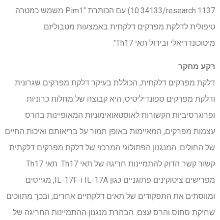
10.34133/research.1137) עם הכותרת "Pim1 משמש כמטרה
טיפולית לדלקת מפרקים דלקתית באמצעות מטבוליזם
מיטוכונדריאלי ובידול תאי Th17".
רקע מחקר
דלקת מפרקים דלקתית, הכוללת בעיקר דלקת מפרקים שגרונית
ודלקת מפרקים ספונדיליטיס, היא קבוצה של מחלות כרוניות
ופרוגרסיביות הקשורות לאוסטאואימוניות המאופיינות בהרס
עצמות מפרקים, המאיימות באופן חמור על בריאותם ואיכות החיים
של החולים. המנגנון הפתולוגי המרכזי של דלקת מפרקים דלקתית
קשור קשר הדוק להתמיינות חריגה של תאי Th17. תאי Th17
מפרישים ציטוקינים פתוגניים כגון IL-17A ו-IL-17F, מגייסים
ומווסתים את התפקודים של תאים דלקתיים אחרים, ובכך מתווכים
שחיקת סחוס והרס עצם. הבהרת מנגנון ההתמיינות החריגה של