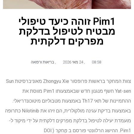
Pim1 זוהה כיעד טיפולי
מבטיח לטיפול בדלקת
מפרקים דלקתית
08:58
,
24 מאי 2026
,
בריאות ורפואה
צוות המחקר בראשות פרופסור Zhongyu Xie מאוניברסיטת Sun
Yat-sen חשף מנגנון חדש שבאמצעותו Pim1 מווסת את
ההתמיינות של תאי Th17 באמצעות מטבוליזם מיטוכונדריאלי.
באמצעות בדיקת עגינה מולקולרית, הם זיהו את Nilotinib כתרופה
מועמדת יעילה לטיפול בדלקת מפרקים דלקתית על ידי מיקוד ל-
Pim1. ההישג הרלוונטי פורסם ב
מֶחקָר
(DOI: