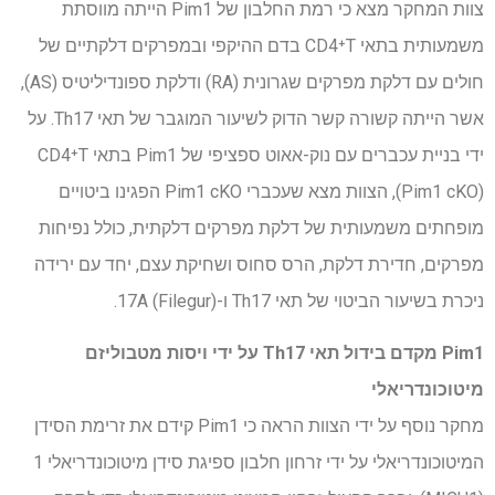
צוות המחקר מצא כי רמת החלבון של Pim1 הייתה מווסתת
משמעותית בתאי CD4⁺T בדם ההיקפי ובמפרקים דלקתיים של
חולים עם דלקת מפרקים שגרונית (RA) ודלקת ספונדיליטיס (AS),
אשר הייתה קשורה קשר הדוק לשיעור המוגבר של תאי Th17. על
ידי בניית עכברים עם נוק-אאוט ספציפי של Pim1 בתאי CD4⁺T
(Pim1 cKO), הצוות מצא שעכברי Pim1 cKO הפגינו ביטויים
מופחתים משמעותית של דלקת מפרקים דלקתית, כולל נפיחות
מפרקים, חדירת דלקת, הרס סחוס ושחיקת עצם, יחד עם ירידה
ניכרת בשיעור הביטוי של תאי Th17 ו-17A (Filegur).
Pim1 מקדם בידול תאי Th17 על ידי ויסות מטבוליזם
מיטוכונדריאלי
מחקר נוסף על ידי הצוות הראה כי Pim1 קידם את זרימת הסידן
המיטוכונדריאלי על ידי זרחון חלבון ספיגת סידן מיטוכונדריאלי 1