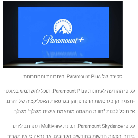
סקירה של Paramount Plus: היתרונות והחסרונות
על פי ההודעה לעיתונות Paramount Plus, תוכל להשתמש במולטי
-תצוגה הן בגרסאות הדפדפן והן בגרסאות האפליקציה של הזרם.
אז תוכל לבנות "חווית התאמה מותאמת אישית משלך" משלך.
על פי Paramount Skydance, תכונת Multiview תתרחב ליותר
בידור והצעות חדשות בחודשים הקרובים, אך נראה כי אין תאריך