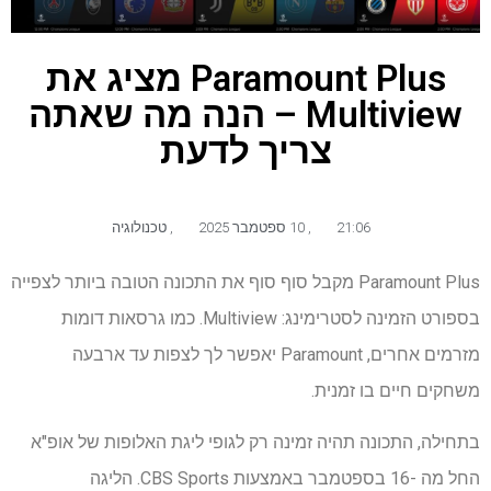
Paramount Plus מציג את
Multiview – הנה מה שאתה
צריך לדעת
21:06
,
10 ספטמבר 2025
,
טכנולוגיה
Paramount Plus מקבל סוף סוף את התכונה הטובה ביותר לצפייה
בספורט הזמינה לסטרימינג: Multiview. כמו גרסאות דומות
מזרמים אחרים, Paramount יאפשר לך לצפות עד ארבעה
משחקים חיים בו זמנית.
בתחילה, התכונה תהיה זמינה רק לגופי ליגת האלופות של אופ"א
החל מה -16 בספטמבר באמצעות CBS Sports. הליגה