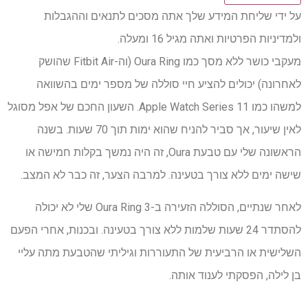
על ידי שליחת המידע שלך אתה מסכים לתנאים וההגבלות
ולמדיניות הפרטיות ואתה מגיל 16 ומעלה.
מעקבי כושר ללא מסך כמו Oura Ring (וה-Fitbit Air שהושק
לאחרונה) יכולים להציע חיי סוללה של מספר ימים בהשוואה
למשהו כמו Apple Watch Series 11. השעון החכם של אפל מסוגל
לאין שיעור, אך סביר להניח שהוא ימות תוך 70 שעות. בשנה
הראשונה שלי עם טבעת Oura, זה היה נמשך בקלות חמישה או
שישה ימים ללא צורך בטעינה. למרבה הצער, זה כבר לא המצב.
לאחר שנתיים, הסוללה הזעירה ב-Oura Ring 3 שלי לא יכולה
להסתדר 24 שעות שלמות ללא צורך בטעינה. ובכנות, אחרי הפעם
השלישית או הרביעית של התעוררות וגיליתי שהטבעת מתה עליי
בן לילה, הפסקתי לענוד אותה.