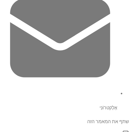
אֶלֶקטרוֹנִי
שתף את המאמר הזה