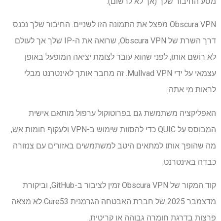
מסע החיבור שלך (אך לא לרשום).
Obscura VPN מפצל את התמונה הזו לשניים. החיבור שלך נכנס
דרך השרת של Obscura VPN, שרואה את ה-IP שלך אך לעולם
לא רושם אותו, לפני שהוא עובר לצומת יציאה המופעל באופן
עצמאי על ידי Mullvad VPN. זה מחבר אותך לאינטרנט מבלי
לראות מי אתה.
האפליקציה משתמשת גם בפרוטוקול ערפול מותאם אישית
המבוסס על QUIC כדי להסוות שימוש ב-VPN ולעקוף חומות אש,
מה שהופך אותו למתאים היטב למשתמשים באזורים עם צנזורה
כבדה באינטרנט.
קוד המקור של Obscura VPN זמין לציבור ב-GitHub, וביקורת
מדצמבר 2025 של חברת האבטחה הגרמנית Cure53 לא מצאה
פרצות בדרגת חומרה גבוהה או קריטית.