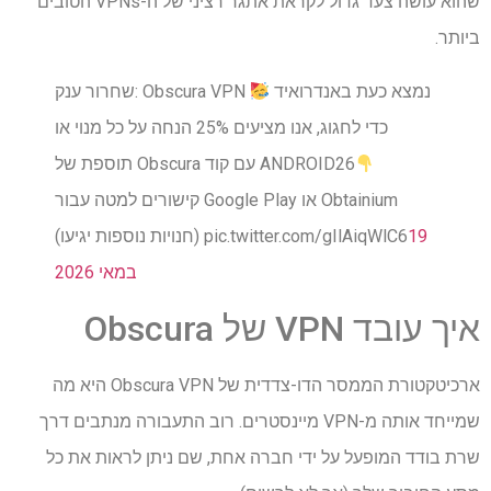
שהוא עושה צעד גדול לקראת אתגר רציני של ה-VPNs הטובים
ביותר.
שחרור ענק: Obscura VPN נמצא כעת באנדרואיד
כדי לחגוג, אנו מציעים 25% הנחה על כל מנוי או
תוספת של Obscura עם קוד ANDROID26
קישורים למטה עבור Google Play או Obtainium
19
(חנויות נוספות יגיעו) pic.twitter.com/gIlAiqWlC6
במאי 2026
איך עובד VPN של Obscura
ארכיטקטורת הממסר הדו-צדדית של Obscura VPN היא מה
שמייחד אותה מ-VPN מיינסטרים. רוב התעבורה מנתבים דרך
שרת בודד המופעל על ידי חברה אחת, שם ניתן לראות את כל