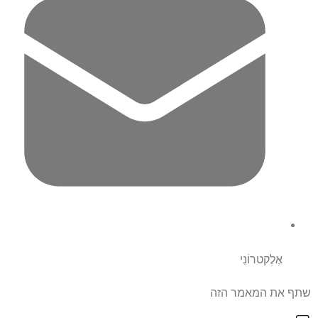
אֶלֶקטרוֹנִי
שתף את המאמר הזה