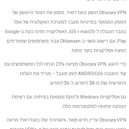
Obscura VPN הושק באנדרואיד, מסמן את הצעד הראשון של
הספק הממוקד בפרטיות מעבר למערכת האקולוגית של אפל.
בעבר הוגבלה ל-macOS ו-iOS, האפליקציה זמינה כעת ב-Google
Play, עם רישום משני ב-Obtainium עבור משתמשים שמעדיפים
הפצת אפליקציות בקוד פתוח.
כדי לחגוג, Obscura VPN מציעה 25% הנחה לכל המשתמשים עם
קוד ההטבה ANDROID26 לזמן מוגבל – מוריד את העלות
החודשית שלו מ-$8 לחודש, ל-$6 לחודש.
גם אפליקציות Windows ולינוקס נמצאות בפיתוח, עם רשימת
המתנה פתוחה לפלטפורמות הללו.
Obscura VPN עדיין חדש מאוד, והשחרור שלו באנדרואיד מראה