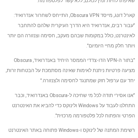
שאיפתו להיות זמין לכולם, ללא קשר לפלטפורמה.
קארל דונג, מייסד Obscura VPN, התייחס לשחרור אנדרואיד:
"עבור רבים, אנדרואיד היא הדרך העיקרית שלהם להתחבר
לאינטרנט, כולל במקומות שבהם מעקב, חסימה וצנזורה הם יותר
ויותר חלק מחיי היומיום".
"בתור ה-VPN הדו-צדדי הממסר היחיד באנדרואיד, Obscura
מציעה פרטיות ניתנת לאימות שאינה מסתמכת על הבטחות זרות,
יחד עם ערפול חזק שמתנגד לחסימה ולצנזורה."
"אנו אסירי תודה לכל מי שחיכה ל-Obscura באנדרואיד, וכבר
התחלנו לעבוד על Windows ולינוקס כדי להביא את האינטרנט
הפרטי והפתוח לכל פלטפורמה מרכזית".
רשימת המתנה של לינוקס ו-Windows פתוחה באתר האינטרנט