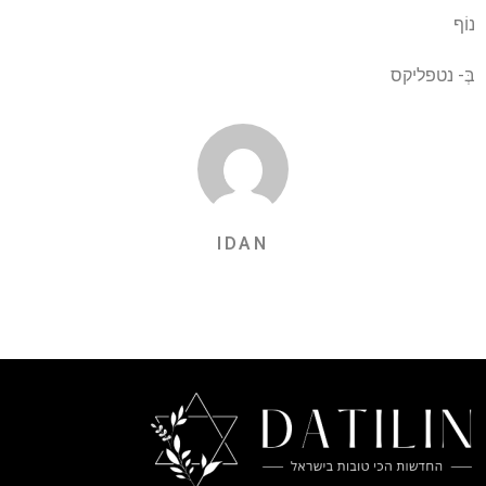
נוֹף
בְּ-
נטפליקס
IDAN