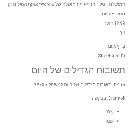
המושלם …
גיליון הרמאות המושלם של Wordle: אוסף המילים בן
חמש אותיות
12.99 דולר
נוֹף
בְּ-
אֲמָזוֹנָה
זה StreetCred.
תשובות הגדילים של היום
אז מהן תשובות הגדילים של היום למשחק #435?
Drumroll, בבקשה …
שֵׁם
עוֹמֵד