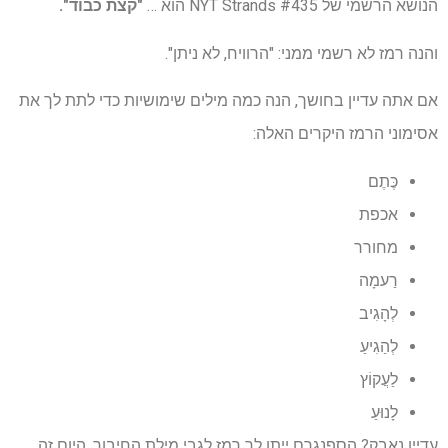
הנושא הרשמי של NYT Strands #435 הוא …
"קצת כבוד".
והנה רמז לא רשמי ממני: "הרוויח, לא ניתן".
אם אתה עדיין בחושך, הנה כמה מילים שימושיות כדי לתת לך את
אסימוני הרמז היקרים האלה:
כֶּתֶם
אכפת
מחורר
רַעמָה
לְהָגִיב
לְהַגִיעַ
לַעֲקוֹץ
לָנוּעַ
עדיין נאבק? הספנגרם ייתן לך רמז לגבי מילת החיבור. היום זה