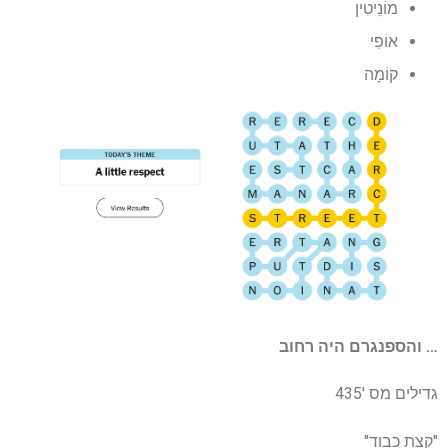
מוֹנֵיטִין
אוֹפִי
קוֹמָה
… והספנגרם היה רחוב
גדילים מס '435
"קצת כבוד"