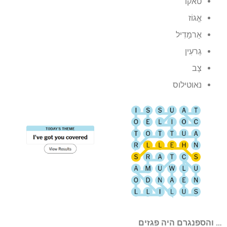
טאקו
אֱגוֹז
אַרמָדִיל
גַרעִין
צָב
נאוטילוס
… והספנגרם היה פגזים