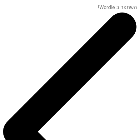
השתפר ב Wordle!