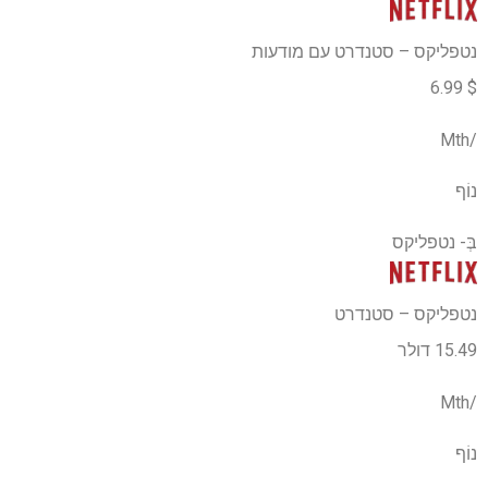
נטפליקס – סטנדרט עם מודעות
$ 6.99
/Mth
נוֹף
בְּ-
נטפליקס
נטפליקס – סטנדרט
15.49 דולר
/Mth
נוֹף