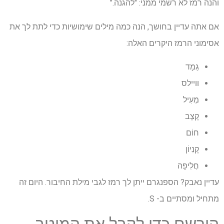
והנה רמז לא רשמי ממני: "להגנה."
אם אתה עדיין בחושך, הנה כמה מילים שימושיות כדי לתת לך את
אסימוני הרמז היקרים האלה:
גַמָד
וויילס
מְעִיל
קֶצֶב
חוֹם
קֶנִיוֹן
חֲלִיפָה
עדיין נאבק? הספנגרם ייתן לך רמז לגבי מילת החיבור. היום זה
מתחיל ומסתיים ב- S.
הירשם כדי לקבל את המיטב