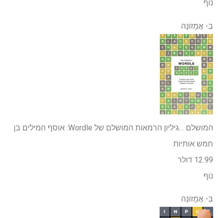
נוֹף
בְּ-
אֲמָזוֹנָה
המושלם …
גיליון הרמאות המושלם של Wordle: אוסף המילים בן
חמש אותיות
12.99 דולר
נוֹף
בְּ-
אֲמָזוֹנָה