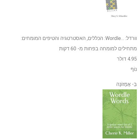
וורדל: …
Wordle: הכללים, האסטרטגיה והטיפים המומחים:
מתחילים למומחה בפחות מ- 60 דקות
4.95 דולר
נוֹף
בְּ-
אֲמָזוֹנָה