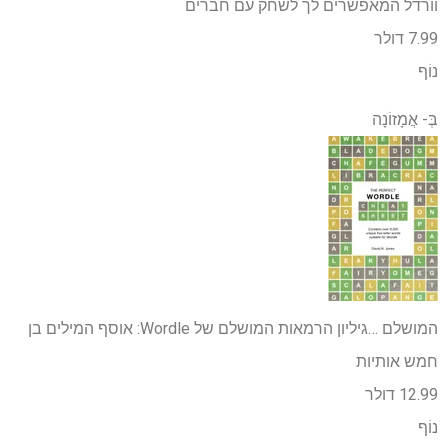
וורדל המאפשרים לך לשחק עם חברים
7.99 דולר
נוֹף
בְּ-
אֲמָזוֹנָה
המושלם …
גיליון הרמאות המושלם של Wordle: אוסף המילים בן
חמש אותיות
12.99 דולר
נוֹף