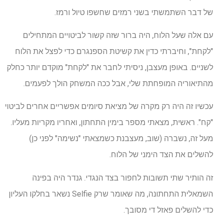
של דבר השתמשתי בשני רמזים שחשפו טיול ורמז.
עם אלה שעל הלוח, היה ברור שזה קשור לביטויים המתחילים
"לקחת", וחיברתי כדין את קשיטת הספנגרם כדי לפצל את הלוח
לשניים. באופן מעצבן, ניסיתי לחבר את "לקחת" מוקדם יותר כחלק
מהתיאוריה המופחתת שלי, אבל ככה המשחק הולך לפעמים.
עכשיו זה היה רק ​​מקרה של מציאת סיומים אפשריים אחרים לביטוי
"קח". ראשית, מצאתי מספר בימין התחתון, ואחריו מקריות מעליו.
מעל זה, נשברה (שוב, מעצבנת כשמצאתי "נשימה" לפני כן)
להשלים את הצד הימני של הלוח.
זה הותיר שתי תשובות לחפור בצד הנגדי. גנדר היה בפינה
השמאלית התחתונה, מה שאומר שרק Selfie נשאר בחלקו העליון
כדי להשלים פאזל די מסובך.