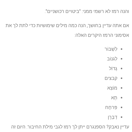
והנה רמז לא רשמי ממני: "ביטויים רכושניים".
אם אתה עדיין בחושך, הנה כמה מילים שימושיות כדי לתת לך את
אסימוני הרמז היקרים האלה:
לִשְׁבּוֹר
לִגנוֹב
גָדוֹל
קבצים
מוֹצֵא
תָא
פִּרחָח
דַבְּרָן
עדיין נאבק? הספנגרם ייתן לך רמז לגבי מילת החיבור. היום זה