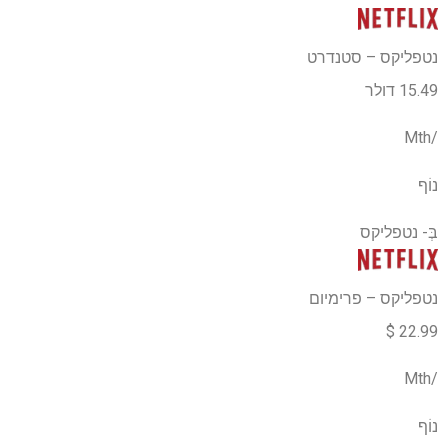
נטפליקס – סטנדרט
15.49 דולר
/Mth
נוֹף
בְּ-
נטפליקס
נטפליקס – פרימיום
22.99 $
/Mth
נוֹף