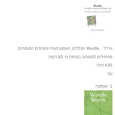
וורדל: …
Wordle: הכללים, האסטרטגיה והטיפים המומחים:
מתחילים למומחה בפחות מ- 60 דקות
4.95 דולר
נוֹף
בְּ-
אֲמָזוֹנָה