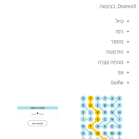
Drumroll, בבקשה …
טִיוּל
רֶמֶז
מִספָּר
הִזדַמְנוּת
מְנוֹחָה קְצָרָה
אַוָז
Selfie