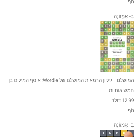
נוֹף
בְּ-
אֲמָזוֹנָה
המושלם …
גיליון הרמאות המושלם של Wordle: אוסף המילים בן
חמש אותיות
12.99 דולר
נוֹף
בְּ-
אֲמָזוֹנָה