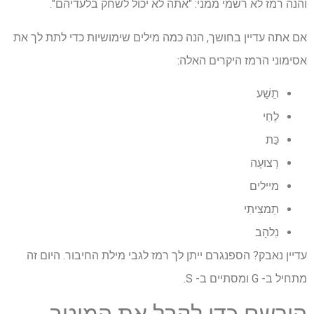
והנה רמז לא רשמי ממני: "אתה לא יכול לשחק בלעדיהם".
אם אתה עדיין בחושך, הנה כמה מילים שימושיות כדי לתת לך את
אסימוני הרמז היקרים האלה:
תֵשַׁע
לֶחִי
כַּת
רְצוּעָה
מיילים
תַמצִיתִי
נִלהָב
עדיין נאבק? הספנגרם ייתן לך רמז לגבי מילת החיבור. היום זה
מתחיל ב- G ומסתיים ב- S.
הירשם כדי לקבל את המיטב