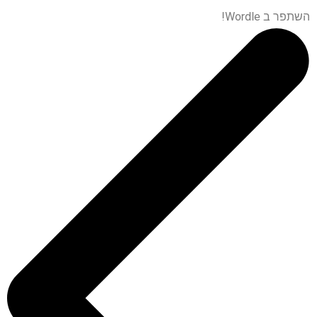
השתפר ב Wordle!