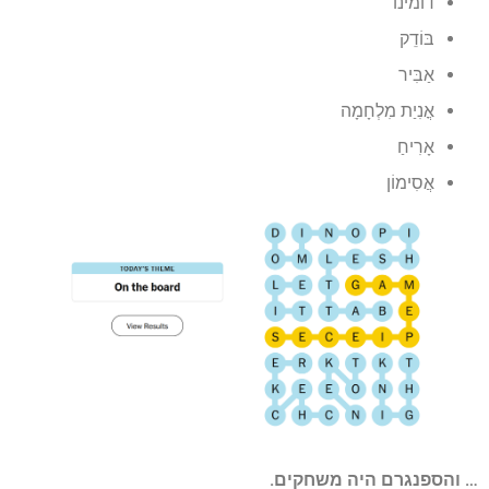
דומינו
בּוֹדֵק
אַבִּיר
אֳנִיַת מִלְחָמָה
אָרִיחַ
אֲסִימוֹן
… והספנגרם היה משחקים.