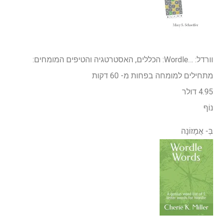
וורדל: …
Wordle: הכללים, האסטרטגיה והטיפים המומחים:
מתחילים למומחה בפחות מ- 60 דקות
4.95 דולר
נוֹף
בְּ-
אֲמָזוֹנָה