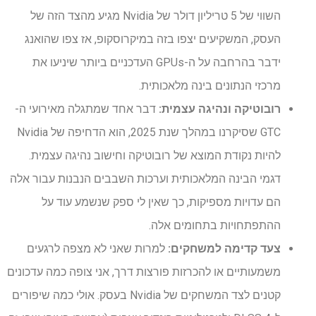
השווי של 5 טריליון דולר של Nvidia מגיע מהצד הזה של
העסק, המשקיעים יצפו בזה במיקרוסקופ, אז צפו שהואנג
ידבר בהרחבה על ה-GPUs העדכניים ביותר שיניעו את
מרכזי הנתונים בינה מלאכותית.
רובוטיקה ונהיגה עצמית:
דבר אחד שמתגלה מאירועי ה-
GTC שסיקרנו במהלך שנת 2025, הוא הדחיפה של Nvidia
להיות נקודת המוצא של רובוטיקה וחישוב נהיגה עצמית.
דגמי הבינה המלאכותית וערכות השבבים הנבנות עבור אלה
הם עדויות מספיקות, כך שאין לי ספק שנשמע עוד על
ההתפתחויות בתחומים אלה.
צעד קדימה למשחקים:
למרות שאני לא מצפה לרגעים
משמעותיים או להכרזות פורצות דרך, אני צופה כמה עדכונים
קטנים לצד המשחקים של Nvidia בעסק. אולי כמה שיפורים