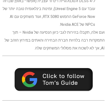
ל-DLSS 4 ולטכנולוגיית רינדור עצבית (אפשרי באופן שבו זה
עובד עם Unreal Engine 5), זמינות בינלאומית טובה יותר של
GeForce Now החמוש RTX 5080, ועוד משחקים עם AI
NPCs של Nvidia ACE.
ועם אלה, תקבלו בהירות לגבי כיוון הנסיעה של Nvidia – תוך
התמקדות רבה בלהיות חברת הבחירה והאתים במירוץ הזהב של
AI, אך לא לשכוח את מסלולי המשחקים שלה.