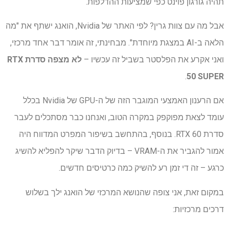
תהיה גורגון פוינט כפי שמציעות ההדלפות.
אבל מה עם צוות גרין? לפי האתר של Nvidia, הואנג ישתף את "מה
הלאה ב-AI במצגת מיוחדת". מבחינתי, זה אומר דבר אחד מרכזי,
ואני אקרע את הפלסטר בשביל זה עכשיו –
לא מצפה
סדרת RTX
.
50 SUPER
אם הרענון האמצעי המוגבר הזה של ה-GPU של Nvidia בכלל
עומד לצאת מפוקפק במקרה הטוב, ואנחנו כבר מסתכלים לעבר
סדרת RTX 60. בנוסף, בהתחשב בשיפור המפרט המדווח היה
אמור להגביר את ה-VRAM – בדיוק הדבר שיקר להפליא להשיג
כרגע – זה די זמן רע להשיק כמה כרטיסים חדשים.
במקום זאת, אני צופה שהנושא המרכזי של הואנג ילך בשלוש
דרכים מרכזיות: