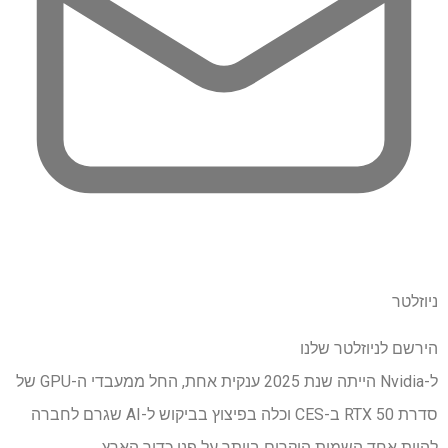
ניוזלטר
הירשם לניוזלטר שלנו
ל-Nvidia הייתה שנת 2025 ענקית אחת, החל ממעבדי ה-GPU של
סדרת RTX 50 ב-CES וכלה בפיצוץ בביקוש ל-AI שגרם לחברה
להיות אחד השמות היקרים ביותר על פני כדור הארץ.