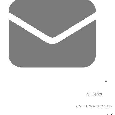
אֶלֶקטרוֹנִי
שתף את המאמר הזה