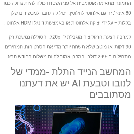
התמונה מתאימה אוטומטית אל פני השטח ויכולה להיות גדולה כמו
80 אינץ '. זה גם אלחוטי לחלוטין, ויכול להתחבר למכשירים שלך
בקלות – על ידי יציקה אלחוטית או באמצעות דונגל HDMI אלחוטי.
למרבה הצער, הרזולוציה מוגבלת ל- 720p, והסוללה נמשכת רק
90 דקות. אז מוטב שלא תשהה יותר מדי את הסרט הזה. המחירים
מתחילים ב -299 דולר, והמקרן אמור להיות משלוח בחודש הבא.
המחשב הנייד התלת -ממדי של
לנובו וטבעת AI יש את דעתנו
מסתובבים