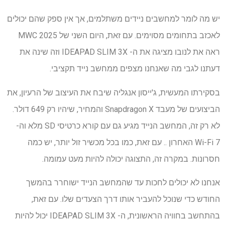
יש מה לומר למחשבים ניידים משתלמים, אך אין ספק שהם יכולים
לאכזב בתחומים מסוימים. עם זאת, היום השני של MWC 2025
ראה את לנובו מציגה את ה- IDEAPAD SLIM 3X וזה שינה את
דעתנו לגבי מה שאנחנו מצפים ממחשב נייד תקציבי.
בסקירתו המעשית, ג'ייסון אנגליה שיבח את העיצוב של הרעיון, את
הביצועים של מעבד Snapdragon X והמחיר, שיהיו רק 649 דולר.
לא רק זה, המחשב הנייד מגיע גם עם קורא כרטיסי SD מלא וה-
Wi-Fi 7 האחרון .. עם זאת, כמו בכל מכשיר זול יותר, יש כמה
חסרונות. במקרה זה, התצוגה יכולה להיות מעט עמומה.
אנחנו לא יכולים לחכות עד שהמחשב הנייד ישוחרר בהמשך
החודש כדי שנוכל להעביר אותו דרך הצעדים שלו. עם זאת,
בהתחשב בחוויה הראשונית, ה- IDEAPAD SLIM 3X יכול להיות