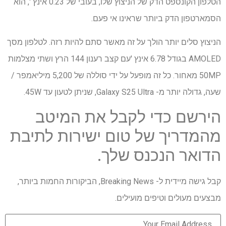
הטלפון הקונספט הדק של הניצוץ שלו, בעובי של 0.23 אינץ ', הוא
הסמארטפון הדק ביותר שראינו אי פעם.
הניצוץ סלים יותר הולך על זה מאשר סתם להיות רזה. לטלפון מסך
AMOLED בגודל 6.78 אינץ 'עם קצב רענון 144 הרץ ושתי מצלמות
50MP מאחור. כל זה מופעל על ידי סוללה של 5,200 מיליאמפר /
שעה, גדולה יותר מ- Galaxy S25 Ultra, שניתן לטעון עד 45W.
הירשם כדי לקבל את המיטב
מהמדריך של טום ישירות לתיבת
הדואר הנכנס שלך.
קבל גישה מיידית ל- Breaking News, הביקורות החמות ביותר,
מבצעים מעולים וטיפים מועילים.