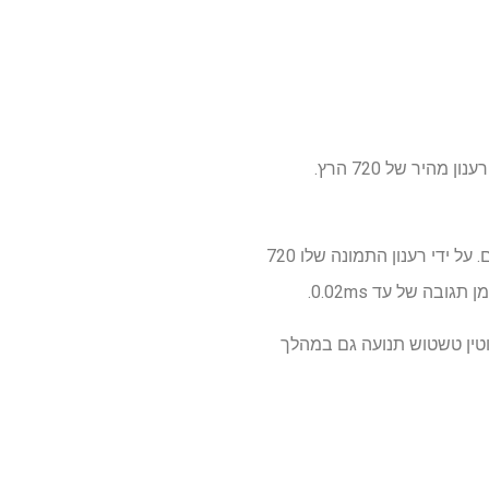
ב-CES 2026, LG Display אמורה לחשוף מספר מסכי גיימינג חדשים מסוג OLED, כולל אחד עם קצב רענון מהיר של 720 הרץ.
צג ה-OLED החדש של LG בגודל 27 אינץ' כולל את אחד מפאנלי ה-OLED המהירים ביותר הזמינים כיום. על ידי רענון התמונה שלו 720
ה של עד 0.02ms.
וה עם זמן תגובה מהיר במיוחד, צג הגיימינג החדש של LG יבטל לחלוטין טשטוש תנועה גם במהלך