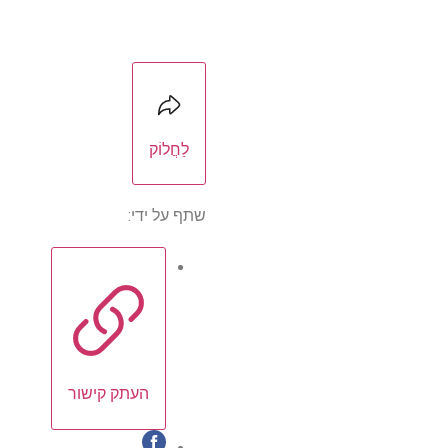
לַחֲלוֹק
שתף על ידי:
העתק קישור