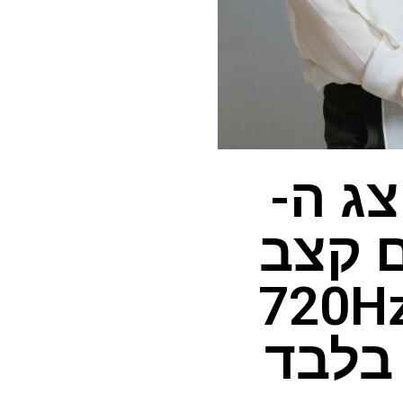
את צג ה-
עם קצב
ון גבוה ומטורף של 720Hz