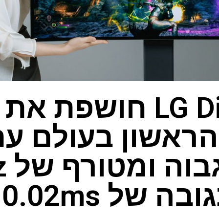
LG Display חושפת 
OLE הראשון בעולם 
רענ
 של 0.02ms בלבד