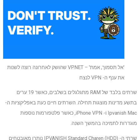
'אל תסמוך, אמת' – VP.NET שהושק לאחרונה רוצה לשנות
את ענף ה- VPN לנצח
שרתים בלבד של RAM מתגלגלים בשלבים, כאשר 19 ערים
בתשע מדינות מוצגות תחילה. השרתים חיים כעת באפליקציות ה-
Ipvanish Mac ו- iPhone VPN, כאשר פלטפורמות נוספות
מוגדרות לתמיכה בהמשך השנה.
שרתי ה- IPVANISH Standard Charen (HDD) נותרו מאובטחים