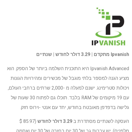
Ipvanish מתקדם | 3.29 דולר לחודש | שנתיים
Ipvanish Advanced היא התוכנית השלמה ביותר של הספק. הוא
מציע הגנה למספר בלתי מוגבל של מכשירים ומהירויות הגונות
ויכולות סטרימינג. ישנם למעלה מ -2,000 שרתים ברחבי העולם,
עם 19 מיקומים של RAM בלבד. תוכלו גם לפתוח 30 שעות של
גלישה בדפדפן מאובטח בחודש, יחד עם אנטי -וירוס חזק.
העסקה לשנתיים מסתדרת ב
3.29 דולר לחודש
(85.97 $
מלפנים). יש ערבות גב של 30 יום בחזרה של 30 יום ואסמה