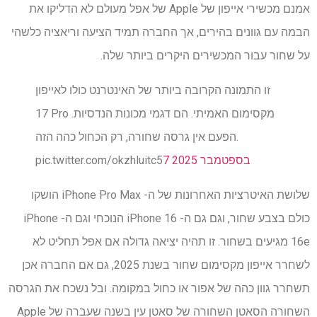
אמנם מכשירי אייפון של Apple של אפל מעולם לא הדליקו את
הבמה עם גוונים בהירים, אך החברה תמיד הציעה וריאציה כלשהי
על שחור עבור המכשירים היקרים ביותר שלה.
זו התמונה הקרובה ביותר של האינטרנט כולו לאייפון
17 Pro מקסימום האמיתי. הם דגמי מכונות הנדסיות.
הפעם אין גרסה שחורה, רק הכחול כהה הזה.
7 בספטמבר 2025
pic.twitter.com/okzhluitc5
שלושת האיטרציות האחרונות של ה- iPhone Pro Max הושקו
כולם בצבע שחור, וגם גם ה- iPhone 16 הנוכחי וגם ה- iPhone
16e מגיעים בשחור. זו תהיה יציאה גדולה אם אפל תחליט לא
לשחרר אייפון מקסימום שחור בשנת 2025, גם אם החברה אכן
תשחרר גוון כהה של אפור או כחול במקומה. ובל נשכח את הגרסה
השחורה הסאטן השחורה של סאטן עין בשנה שעברה של Apple