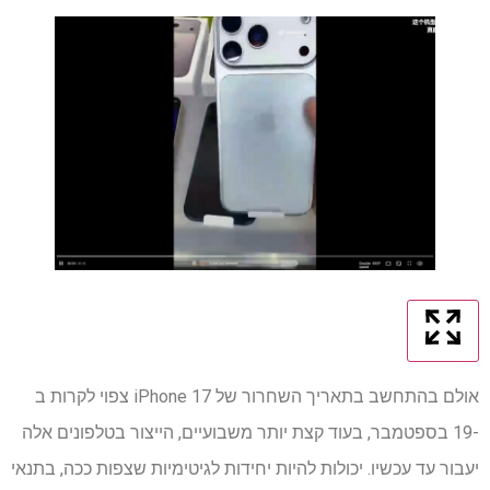
אולם בהתחשב בתאריך השחרור של iPhone 17 צפוי לקרות ב
-19 בספטמבר, בעוד קצת יותר משבועיים, הייצור בטלפונים אלה
יעבור עד עכשיו. יכולות להיות יחידות לגיטימיות שצפות ככה, בתנאי