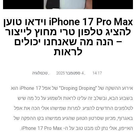
iPhone 17 Pro Max וידאו טוען
להציג טלפון טרי מחוץ לייצור
– הנה מה שאנחנו יכולים
לראות
14:17
,
4 ספטמבר 2025
,
טכנולוגיה
אירוע ההשקה של "Droping Droping" של אפל iPhone 17 הוא
בשבוע הבא, ובשלב זה עלינו לראות ולשמוע על כל מה שיש
לטלפונים החדשים להציע. למרות שמישהו אולי הכה את אפל
באגרוף, מכיוון שסרטון הטוען שהגיע ממישהו בקו ההפקה של
האייפון, אולי נתן לנו מבט טוב על ה- iPhone 17 Pro Max.