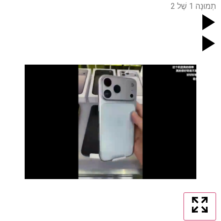
תְמוּנָה
1
שֶׁל
2