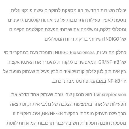
יכולת השירות החדשה הזו מספקת לחוקרים גישה פונקציונלית
נוספת לאפיון פעילות התרכובות על פני איתות קולטנים גרעיניים
ומסלולי דלקת, ומשלימה את שירותי הפעלת הקולטנים הקיימים
של INDIGO ושירותי בדיקת דיווח המסלולים.
כחלק מהיצע זה, INDIGO Biosciences תומכת כעת במחקרי דיכוי
של GR/NF-κB, המאפשרים ללקוחות להעריך את האינטראקציה
בין איתות קולטן לגלוקוקורטיקואידים לבין פעילות שעתוק מונעת על
ידי NF-kB
בַּמַבחֵנָה
פורמט מבחני כתב.
Transrepression הוא מנגנון שבו גורם שעתוק אחד מדכא את
הפעילות של אחר באמצעות הצלבה של נתיבי איתות, וכתוצאה
מכך פלט תעתיק מופחת. בהקשר GR/NF-κB, אינטראקציה זו
מספקת תובנה תפקודית חשובה עבור תרכובות המיועדות לווסת