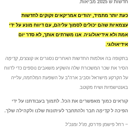
חדשות ש 2025 מביאות.
כעת יותר מתמיד, יהודים אמריקאים זקוקים לחדשות
עצמאיות שהם יכולים לסמוך עליהם, עם דיווח מונע על ידי
אמת ולא אידיאולוגיה. אנו משרתים אותך, לא סדר יום
אידיאולוגי.
בתקופה בה אולמות החדשות האחרים נסגרים או קוצצים,
קָדִימָה
הסיר את שכר המשכורת שלה והשקיע משאבים נוספים כדי לדווח
על הקרקע מישראל וסביב ארה"ב על השפעת המלחמה, עלייה
באנטישמיות ושיח מקוטב.
קוראים כמוך מאפשרים את הכל. לתמוך בעבודתנו על ידי
הפיכה ל
קָדִימָה
חבר ולהתחבר לעיתונות שלנו ולקהילה שלך.
– רחל פישמן פדרסן,
מו"ל ומנכ"ל