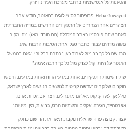
והטענות על אנטישמיות ברחבי מערכת העיר ניו יורק.
Heba Gowayed, פרופסור לסוציולוגיה בהאנטר, הודיע ​​אחר
הצהריים אחר הצהריים על התפקידים החדשים במדיה החברתית
לאחר שהם פורסמו באתר המכללה (הם הורדו מאז). "זהו מקור
גאווה מדהים עבורי כחבר סגל ואחת הסיבות הרבות שאני
מרגישה כל כך בר מזל לעבוד כאן," כתבה בבלוזקי. "גאה בממשל
האנטר על היותו קול לצדק מול כל כך הרבה אימה."
שתי רשימות התפקידים, אחת במדעי הרוח ואחת במדעים, חיפשו
חוקרים שלוקחים "עדשה קריטית לנושאים הנוגעים לארץ ישראל,
כולל אך לא רק: קולוניאליזם מתנחלים, רצח עם, זכויות אדם,
אפרטהייד, הגירה, אקלים ותשתיות הרס, בריאות, מין ומיניות."
עצור, קבוצה פרו-ישראלית נוקבת, תיאר את הרישום כחלק
מ"עלתת דם "בקוני וסטיב מקגייר, העובד בקבוצה ימנית המפקחת