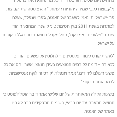
בתחילת יום שלישי, הפוסט דיווח על מה שהוא תיאר כהפקה
מ"קבוצות כלבי שמירה יהודיות זועמות. " היא ציטטה שתי קבוצות
פרו-ישראליות ונאמן לשעבר של האנטר, ג'פרי ויזנפלד, שעלה
לכותרות בשנת 2011 בגין חסימת טוני קושנר, המחזאי היהודי
שכתב "מלאכים באמריקה", החל מקבלת תואר כבוד בגלל ביקורתו
על ישראל.
"לעשות קורס לימודי פלסטינים – לחלוטין על פשעים יהודיים
לכאורה – דומה לקורסים המוצעים בעידן הנאצי, אשר ייחס את כל
פשעי העולם ליהודים," אמר ויזנפלד. "קורס זה לוקח אנטישמיות
לרמה אחרת בקוני."
בשעות הלילה המאוחרות של יום שלישי אמר דובר הוכול לפוסט כי
המושל התערב. עד יום רביעי, רשימות התפקידים כבר לא היו
באתר של האנטר.