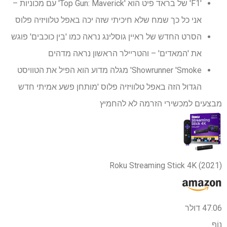
'F1' של בראד פיט הוא 'Top Gun: Maverick' עם מכוניות –
אני כל כך שמח שלא חיכיתי שזה יכה באפל טלוויזיה פלוס
הסרט החדש של ראיין גוסלינג נראה כמו 'בין כוכבים' פוגש
את 'המאדים' – והטריילר הראשון נראה מדהים
Showrunner 'Smoke' מגלה מדוע הוא הפיל את הטוויסט
הגדול הזה באפל טלוויזיה פלוס 'מותחן פשע אמיתי חדש
מבצעים למכשירי הזרמה לא להחמיץ
Roku Streaming Stick 4K (2021)
47.06 דולר
נוֹף