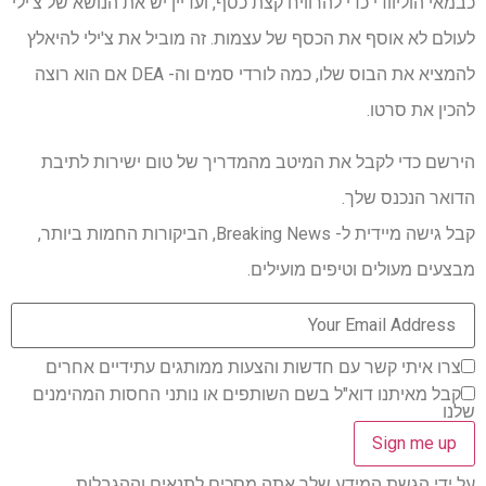
כבמאי הוליוודי כדי להרוויח קצת כסף, ועדיין יש את הנושא של צ'ילי
לעולם לא אוסף את הכסף של עצמות. זה מוביל את צ'ילי להיאלץ
להמציא את הבוס שלו, כמה לורדי סמים וה- DEA אם הוא רוצה
להכין את סרטו.
הירשם כדי לקבל את המיטב מהמדריך של טום ישירות לתיבת
הדואר הנכנס שלך.
קבל גישה מיידית ל- Breaking News, הביקורות החמות ביותר,
מבצעים מעולים וטיפים מועילים.
צרו איתי קשר עם חדשות והצעות ממותגים עתידיים אחרים
קבל מאיתנו דוא"ל בשם השותפים או נותני החסות המהימנים
שלנו
על ידי הגשת המידע שלך אתה מסכים לתנאים וההגבלות