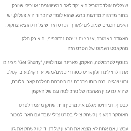
שצללית אולדסמוביל היא "קדילאק המיניוואנים" או צ'ילי שזורק
בחור מדרגות מדרגות ברגע שהוא לומד שהבחור הוא פעלולן, יש
רגעים חכמים שמוטלים לאורך הסרט הזה שיצליח להוציא צחקוק.
האגודה האמורה, אגב? זה ג'יימס גנדולפיני, והוא רק חלק
מהקאסט העמוס של הסרט הזה.
בנוסף לטרבולטה, האקמן, פארינה וגנדולפיני, "Get Shorty" מציגים
את דלרוי לינדו וג'ון גריס כסוחרי סמים/משקיעי הקולנוע בו קטלט
ורוני וינגייט. רנה רוסו מככבת גם כצורחת המלכה קארן פלורס,
שהיא גם עניין האהבה של טרבולטה וגם של האקמן.
לבסוף, דני דויטו מגלם את מרטין ווייר, שחקן מועמד לפרס
האוסקר המעוניין לשחק צ'ילי בסרט צ'ילי עובד עם הארי למכור.
עכשיו, אם אתה לא מוצא את הרעיון של דני דויטו לשחק את ג'ון