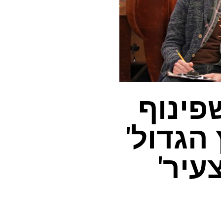
שפינוף
הגדול'
עיר'