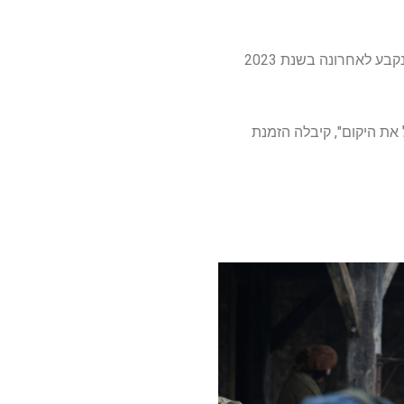
על פי הדיווחים, "תיאוריית המפץ הגדול" צ'אק לורה פיתח שפינוף חדש (מלבד "שלדון הצעיר") לזרם שנקבע לאחרונה בשנת 2023
חה להציל את היקום", קיבלה הזמנת