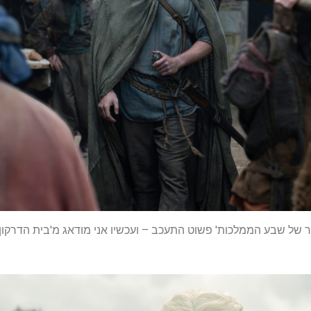
 של שבע הממלכות' פשוט התעכב – ועכשיו אני מודאג מ'בית הדרקון 'ע