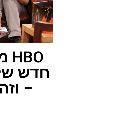
BO
חדש של 
– וזה