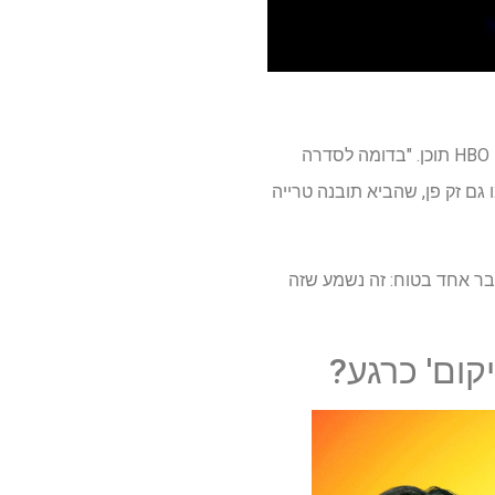
"אנו שמחים להמשיך במורשת של 'תיאוריית המפץ הגדול'", אמר קייסי בלויס, יו"ר ומנכ"ל HBO ו- HBO MAX תוכן. "בדומה לסדרה
גם זק פן, שהביא תובנה טרייה
דבר אחד בטוח: זה נשמע שזה
קום' כרגע?