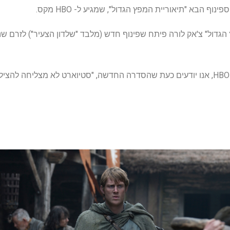
ינוף הבא "תיאוריית המפץ הגדול", שמגיע ל- HBO מקס.
בזכות הודעה לעיתונות של HBO Max, אנו יודעים כעת שהסדרה החדשה, "סטיוארט לא מצלי