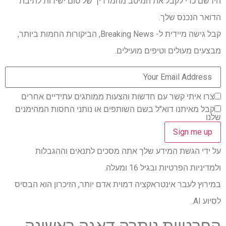
הירשם כדי לקבל את המיטב מהמדריך של טום ישירות לתיבת
הדואר הנכנס שלך.
קבל גישה מיידית ל- Breaking News, הביקורות החמות ביותר,
מבצעים מעולים וטיפים מועילים.
צרו איתי קשר עם חדשות והצעות ממותגים עתידיים אחרים
קבל מאיתנו דוא"ל בשם השותפים או נותני החסות המהימנים
שלנו
על ידי הגשת המידע שלך אתה מסכים לתנאים וההגבלות
ולמדיניות הפרטיות ובגיל 16 ומעלה.
במירוץ לעבר אינטראקציה דמוית אדם יותר, הזיכרון הוא הבסיס
לסיוע AI.
הפרטיות נותרה דאגה ראשונה