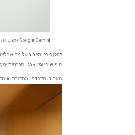
Google Gemini פשוט סגר את הפער על ידי הוספת תכונות 'chatgpt' – כך הם עובדים
להלן מבט מקרוב על מה שחליטת 
חיפוש בגוגל וארגון הכרטיסייה/
מאחורי הדפדפן: מהדורת AI מדגישים – YouTube