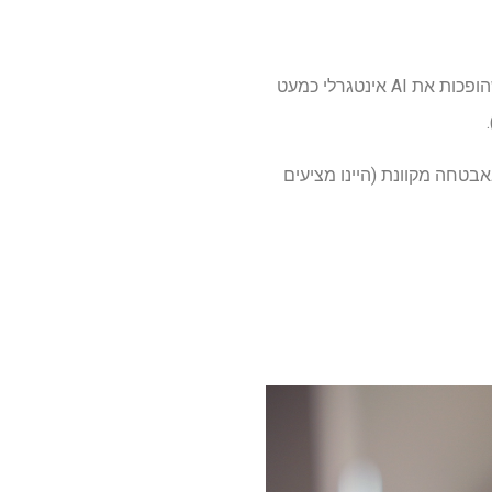
Chrome זוכה לעדכון AI מסיבי בשבועות הקרובים בזכות עירוי של תכונות חדשות מבוססות תאומים שהופכות את AI אינטגרלי כמעט
נה באבטחה מקוונת (היינו מציעים