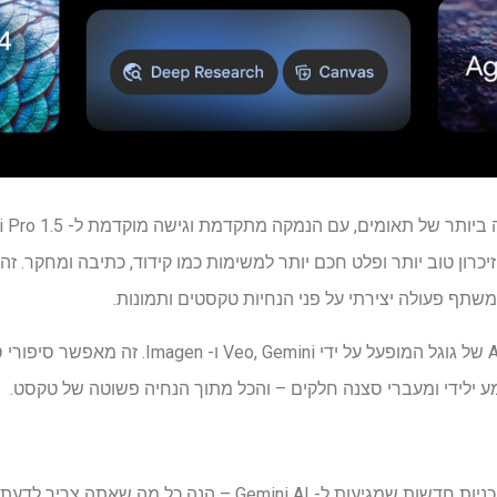
, זיכרון טוב יותר ופלט חכם יותר למשימות כמו קידוד, כתיבה ומחקר. ז
תף פעולה יצירתי על פני הנחיות טקסטים ותמונות.
כלי הקולנוע החדש של AI של גוגל המופעל על ידי ini
 ילידי ומעברי סצנה חלקים – והכל מתוך הנחיה פשוטה של ​​טקסט.
ת ל- Gemini AI – הנה כל מה שאתה צריך לדעת