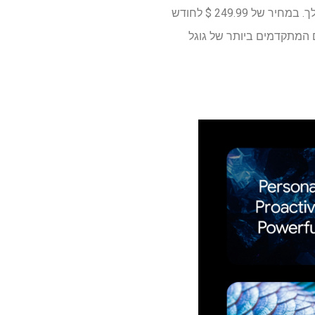
אם אתה רוצה את הטוב ביותר של Google AI, המנוי החדש של Google AI Ultra הוא מעבר ה- VIP שלך. במחיר של 249.99 $ לחודש
גבוהה ביותר לדגמים המתקדמים ביותר של גוגל