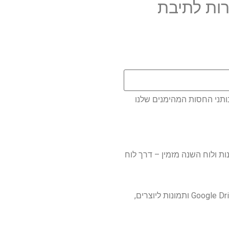
ות לתיבת
ותני החסות המהימנים שלנו
שה ועד הזמנות ולוח השנה מזמין – דרך לוח
YouTube ללא מודעות ואחסון ענן מאסיבי ברחבי Google Drive, Gmail ותמונות ליוצרים,