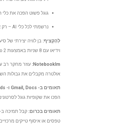
גוגל פשוט הפכה את כלי ה- AI שלה בחינם לסטודנטים במכללות – הנה איך להשי
נרשמתי לכל כלי AI – רק אחד היה שווה את הכסף
לְהַקְצִיף:
וידיאו עם 8 שניות באמצעות Veo 2-נהדר למושגי מודעות, טיזרים חברתיים או רעיונות להגיש במהירות.
Notebooklm
:
עוזר מחקר רב עו
אולטרה מקבלים את גבולות השימ
תאומים ב- Gmail, Docs ו- Vids:
הפכו את שקופיות גוגל לסרטונים
תאומים בכרום
:
טפסים או איסוף טייקים מרכזיי