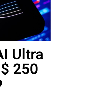
250
ל