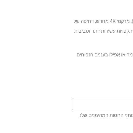
RELOADED מביא את עולם הסרה לחיים באופן שמרגיש כמעט בלתי ניתן לזיהוי (בצורה הטובה ביותר). מרקמי 4K מחדש, דחיפה של
תקפויות עשירות יותר וסביבות
 או אפילו בעננים הנפוחים
ותני החסות המהימנים שלנו