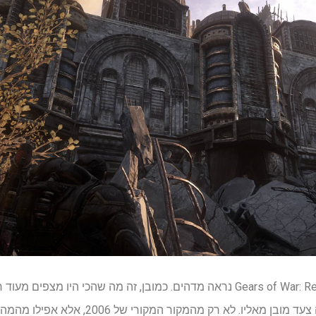
אני לא יכול להכחיש את Gears of War: Reloaded נראה מדהים. כמובן, זה מה שהכ
הזה, ואני יכול לומר בביטחון שזה צעד מובן מאליו