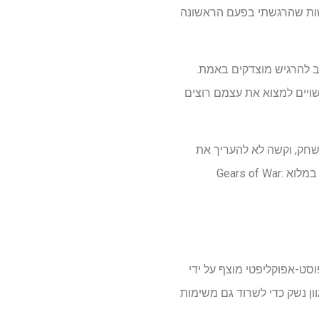
 אותה התרגשות שהרגשתי בפעם הראשונה
וב להרגיש מוצדקים באמת.
שים בפלטפורמות כמו PS5, מעריצים ותיקים עשויים למצוא את עצמם רוצים
לשחק, וקשה לא להעריך את
הטיפול שנכנס לרסאסטר הזה. יש רק כמה חסרונות קלים ששמתי לב אליו בהפעלה שלי, אותם אסקור במלוא Gears of War:
בעולם פוסט-אפוקליפטי מוצף על ידי
ן נשק כדי לשרוד גם משימות