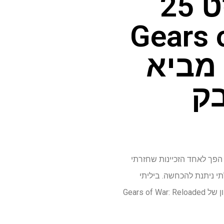
שפורסם ב -26 באוגוסט 25
Gears 
 מביא
ק
 זה הפך לאחד הזכיינות שחזרתי
תי ניתנת להכחשה. ביליתי
שעות ב- Gears of War: Eltimate Edition, שנשארה אחת מהמרסנים הטובים ביותר שחוויתי, ולכן ניסיון של Gears of War: Reloaded