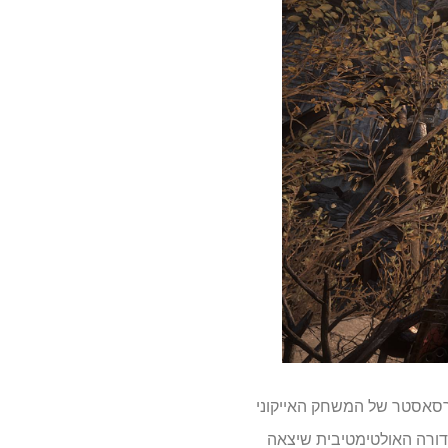
י היו מצפים מעוד רסאסטר של המשחק האייקוני
. לא רק מהמקור המקורי של 2006, אלא אפילו מהמהדורה האולטימטיבית שיצאה