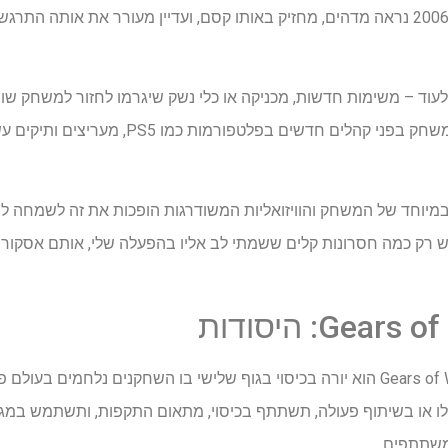
הרסאסטר השני של המקור של 2006 נראה מדהים, מחזיק באותו קסם, ועדיין מעורר את
 לעוד – משימות חדשות, מכניקה או כלי נשק שיגרמו לחזור למשחק ש
למרות שהוא בעיקר מציג את המשחק בפני קהלים חד
 במיוחד של המשחק והוויזואליות המשודרגות הופכות את זה לשמחה 
Ge: היסודות
Gears of War: RELOADED הוא יורה בכיסוי בגוף שלישי בו השחקנים נלחמים 
ו או בשיתוף פעולה, תשתתף בכיסוי, מתאום התקפות, ותשתמש במגוו
 משתתפים.