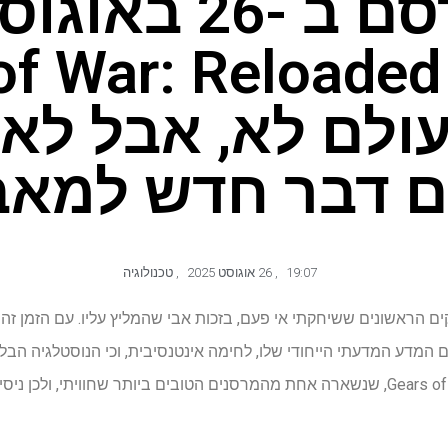
of War: Reloaded
ולם לא, אבל לא
ם דבר חדש למאב
19:07
,
26 אוגוסט 2025
,
טכנולוגיה
חד המשחקים הראשונים ששיחקתי אי פעם, בזכות אבי שהמליץ ​​עליו. עם הזמן
ם המדע המדעתי הייחודי שלו, לחימה אינטנסיבית, וכי הנוסטלגיה הבל