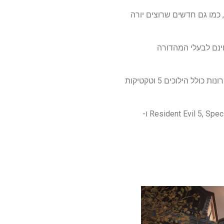
תר, כמו גם חדשים שרוצים יורה
דיגיטלי בחינם לבעלי המהדורה
זה בא מהקואליציה, האולפן מאחורי כותרות ההילוכים האחרונות כולל הילוכים 5 וטקטיקות
המשחק מזכיר את היורים האחרים בגוף שלישי כמו Resident Evil 5, Spec Ops: The Line ו-