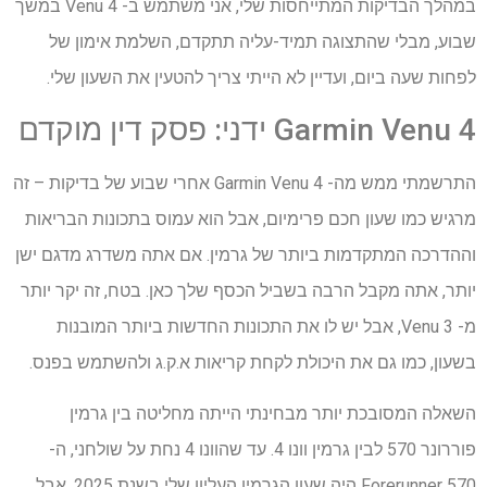
במהלך הבדיקות המתייחסות שלי, אני משתמש ב- Venu 4 במשך
שבוע, מבלי שהתצוגה תמיד-עליה תתקדם, השלמת אימון של
לפחות שעה ביום, ועדיין לא הייתי צריך להטעין את השעון שלי.
Garmin Venu 4 ידני: פסק דין מוקדם
התרשמתי ממש מה- Garmin Venu 4 אחרי שבוע של בדיקות – זה
מרגיש כמו שעון חכם פרימיום, אבל הוא עמוס בתכונות הבריאות
וההדרכה המתקדמות ביותר של גרמין. אם אתה משדרג מדגם ישן
יותר, אתה מקבל הרבה בשביל הכסף שלך כאן. בטח, זה יקר יותר
מ- Venu 3, אבל יש לו את התכונות החדשות ביותר המובנות
בשעון, כמו גם את היכולת לקחת קריאות א.ק.ג ולהשתמש בפנס.
השאלה המסובכת יותר מבחינתי הייתה מחליטה בין גרמין
פוררונר 570 לבין גרמין וונו 4. עד שהוונו 4 נחת על שולחני, ה-
Forerunner 570 היה שעון הגרמין העליון שלי בשנת 2025, אבל