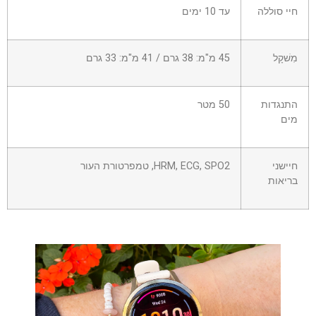
חיי סוללה
עד 10 ימים
מִשׁקָל
45 מ"מ: 38 גרם / 41 מ"מ: 33 גרם
התנגדות
50 מטר
מים
חיישני
HRM, ECG, SPO2, טמפרטורת העור
בריאות