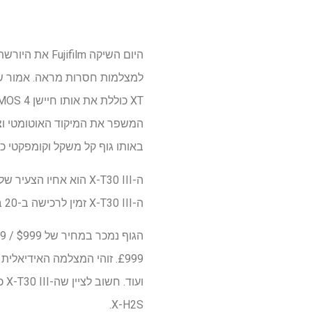
באותו גוף קל משקל וקומפקטי כמו ה- II
ה-X-T30 III זמין לרכישה ב-20 בנובמבר, מגיע בשלושה צבעים: כסף, שחור ופחם.
£999. זוהי המצלמה האידיא
X-H2S.