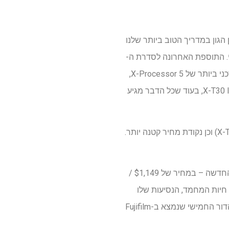
 ארבע שנים ובילתה זמן הגון במדריך הטוב ביותר שלנו
המיועדת לצילום יומיומי. התוספת האחרונה לסדרת ה-
XT כוללת את אותו חיישן X-Trans CMOS 4 של 26.1MP כמו קודמו, אך כוללת את מעבד התמונה העדכני ביותר של X-Processor 5,
המשפר את המיקוד האוטומטי וצריכת החשמל. יש גם חוגת הדמיית סרט במקום חוגת ההנעה של ה-X-T30 II, בעוד שכל הדבר מגיע
ה-X-T30 III הוא אחיו הצעיר של ה-Fujifilm X-T50, הכולל חיישן 26MP קטן יותר (לעומת 40MP ב-X-T50) וכן נקודת מחיר קטנה יותר.
הגוף נמכר במחיר של $999 / £899 בעוד הערכה – הכוללת את עדשת XC 13-33mm F3.5-6.5 OIS החדשה – במחיר של $1,149 /
 חיות המחמד, הנסיעות שלו
ועוד. חשוב לציין שה-X-T30 III כולל את אותו חיישן כמו קודמו, למרות שפוג'י יכול היה להתאים לו את הדור החמישי שנמצא ב-Fujifilm