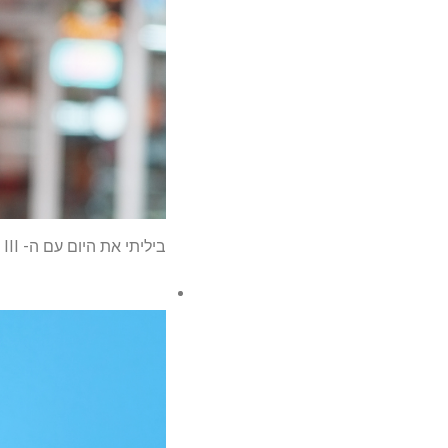
ביליתי את היום עם ה- Sony RX1R III ב-$5,100 – מה שאהבתי ומה מרגיש תקוע בעבר