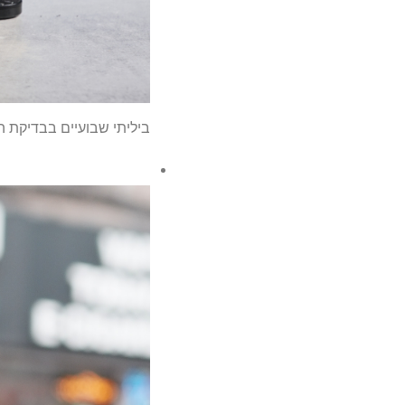
ביליתי שבועיים בבדיקת ה-Fujifilm X-E5 – זו מצלמת הרחוב המושלמת שאכזבה בגלל בעיה בולט