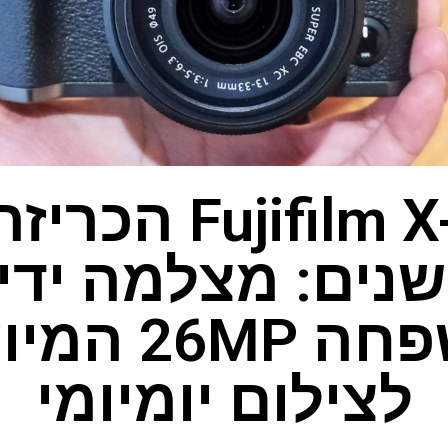
jifilm X-T30 III
נים: מצלמה ידי
למשפחה 26MP
לצילום יומיומי