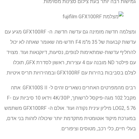
גמישות רבה יותר בעת צילום סצינות מסוימות.
ומצלמה חדשה מזמינה גם עדשה חדשה. ה- GFX100RF מגיע עם
עדשות קבועות של 35 מ"מ F4 חדש-מה שאומר שאתה לא יכול
להחליף עדשות-שמתאימות לנופים, נסיעות, דיוקנאות ועוד. מצויד
עם פילטר ND מובנה עם 4 עצירות, ראשון לסדרת GFX, תוכלו
לצלם בסביבות בהירות עם GFX100RF ובמהירויות תריס איטיות.
רבים מהמפרטים האחרים נשארים זהים ל- GFX100S II. אתה
מקבל 102 מגה-פיקסל לרשותך, 4K/30P וידאו 10 סיביות עם F-
LOG2, 5.76 מיליון עינית נקודה ועוד. אולם ה- GFX100RF משתמש
במערכת מיקוד אוטומטית מתקדמת יותר שיכולה לזהות בני אדם,
בעלי חיים, כלי רכב, מטוסים וציפורים.