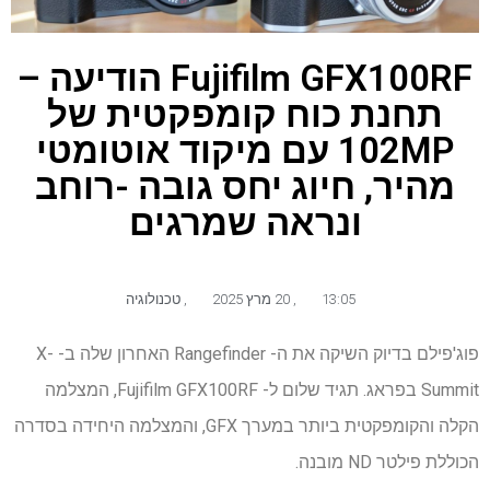
Fujifilm GFX100RF הודיעה –
תחנת כוח קומפקטית של
102MP עם מיקוד אוטומטי
מהיר, חיוג יחס גובה -רוחב
ונראה שמרגים
13:05
,
20 מרץ 2025
,
טכנולוגיה
פוג'פילם בדיוק השיקה את ה- Rangefinder האחרון שלה ב- X-
Summit בפראג. תגיד שלום ל- Fujifilm GFX100RF, המצלמה
הקלה והקומפקטית ביותר במערך GFX, והמצלמה היחידה בסדרה
הכוללת פילטר ND מובנה.