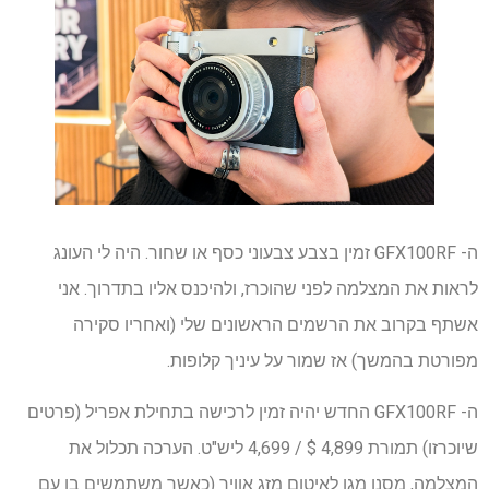
ה- GFX100RF זמין בצבע צבעוני כסף או שחור. היה לי העונג
לראות את המצלמה לפני שהוכרז, ולהיכנס אליו בתדרוך. אני
אשתף בקרוב את הרשמים הראשונים שלי (ואחריו סקירה
מפורטת בהמשך) אז שמור על עיניך קלופות.
ה- GFX100RF החדש יהיה זמין לרכישה בתחילת אפריל (פרטים
שיוכרזו) תמורת 4,899 $ / 4,699 ליש"ט. הערכה תכלול את
המצלמה, מסנן מגן לאיטום מזג אוויר (כאשר משתמשים בו עם