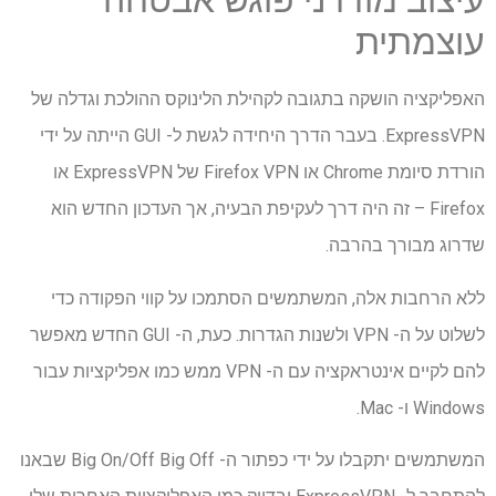
עיצוב מודרני פוגש אבטחה
עוצמתית
האפליקציה הושקה בתגובה לקהילת הלינוקס ההולכת וגדלה של
ExpressVPN. בעבר הדרך היחידה לגשת ל- GUI הייתה על ידי
הורדת סיומת Chrome או Firefox VPN של ExpressVPN או
Firefox – זה היה דרך לעקיפת הבעיה, אך העדכון החדש הוא
שדרוג מבורך בהרבה.
ללא הרחבות אלה, המשתמשים הסתמכו על קווי הפקודה כדי
לשלוט על ה- VPN ולשנות הגדרות. כעת, ה- GUI החדש מאפשר
להם לקיים אינטראקציה עם ה- VPN ממש כמו אפליקציות עבור
Windows ו- Mac.
המשתמשים יתקבלו על ידי כפתור ה- Big On/Off Big Off שבאנו