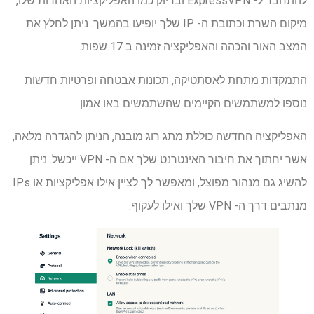
להתחבר ל- ExpressVPN ובדיוק כמו האפליקציות האחרות שלו,
מיקום השרת וכתובת ה- IP שלך יופיעו בהמשך. ניתן לחלץ את
המצב האור והכהה והאפליקציה זמינה ב 17 שפות.
התמקדות מתחת לאסתטיקה, תכונות אבטחה ופרטיות חדשות
נוספו למשתמשים הקיימים שהשתמשים באו אמון.
האפליקציה החדשה כוללת מתג רוג מובנה, הניתן להגדרה מלאה,
אשר יחתוך את חיבור האינטרנט שלך אם ה- VPN ייכשל. ניתן
להשיג גם מנהור מפוצל, ומאפשר לך לציין אילו אפליקציות או IPs
מנתבים דרך ה- VPN שלך ואילו לעקוף.