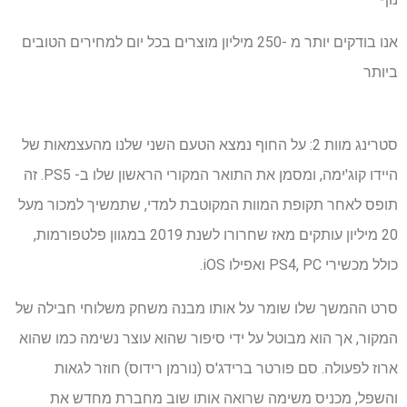
אנו בודקים יותר מ -250 מיליון מוצרים בכל יום למחירים הטובים
ביותר
סטרינג מוות 2: על החוף נמצא הטעם השני שלנו מהעצמאות של
היידו קוג'ימה, ומסמן את התואר המקורי הראשון שלו ב- PS5. זה
תופס לאחר תקופת המוות המקוטבת למדי, שתמשיך למכור מעל
20 מיליון עותקים מאז שחרורו לשנת 2019 במגוון פלטפורמות,
כולל מכשירי PS4, PC ואפילו iOS.
סרט ההמשך שלו שומר על אותו מבנה משחק משלוחי חבילה של
המקור, אך הוא מבוטל על ידי סיפור שהוא עוצר נשימה כמו שהוא
ארוז לפעולה. סם פורטר ברידג'ס (נורמן רידוס) חוזר לגאות
והשפל, מכניס משימה שרואה אותו שוב מחברת מחדש את