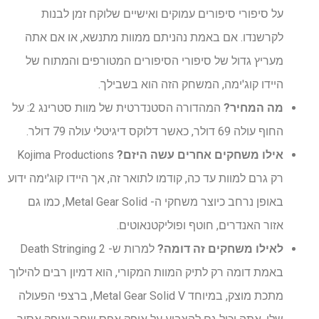
על סיפורי סיפורים עמוקים ואישיים שלוקח זמן לבנות
לקרשנדו. אם באמת נהניתם ממוות מתנשא, או אם אתה
מעריץ גדול של סיפורי הסיפורים המטורפים והמתוח של
היידו קוג'ימה, המשחק הזה הוא בשבילך.
מה המחיר?
המהדורה הסטנדרטית של מוות סטרינג 2: על
החוף עולה 69 דולר, כאשר דלוקס דיגיטלי עולה 79 דולר.
אילו משחקים אחרים עשה היזם?
Kojima Productions
רק גרם למוות עד כה, קודמו לתואר זה, אך היידו קוג'ימה ידוע
באופן נרחב כיוצר משחקי ה- Metal Gear Solid, כמו גם
אזור האנדרים, חוטף ופוליקטנאוטים.
לאילו משחקים זה דומה?
למרות ש- Death Stringing 2
באמת דומה רק לתיק המוות המקורי, הוא דמיון רבים להילוך
מתכת מוצק, במיוחד Metal Gear Solid V, ברצפי הפעולה