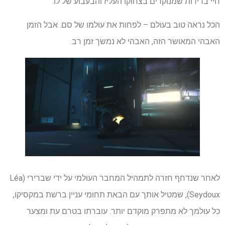
חיי בדידות שמנוקדים בצחוקו העליז והבעבוע של לו.
הכל נראה טוב בעולם – לפחות את עולמו של סם. אבל הזמן
האבהי המאושר הזה, האבהי לא נמשך זמן רב.
לאחר שנדחף חזרה לתמהיל המחבר העולמי על ידי שברירי (Léa
Seydoux), שמטיל אותך עם הבאת תחומי עניין ברשת במקסיקו,
כל עולמך לא מתפרק מוקדם יותר. עוברתו בטרם עת ומצער