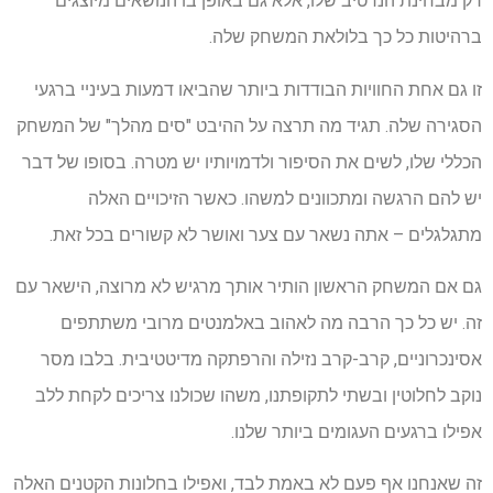
רק מבחינת הנרטיב שלו, אלא גם באופן בו הנושאים מיוצגים
ברהיטות כל כך בלולאת המשחק שלה.
זו גם אחת החוויות הבודדות ביותר שהביאו דמעות בעיניי ברגעי
הסגירה שלה. תגיד מה תרצה על ההיבט "סים מהלך" של המשחק
הכללי שלו, לשים את הסיפור ולדמויותיו יש מטרה. בסופו של דבר
יש להם הרגשה ומתכוונים למשהו. כאשר הזיכויים האלה
מתגלגלים – אתה נשאר עם צער ואושר לא קשורים בכל זאת.
גם אם המשחק הראשון הותיר אותך מרגיש לא מרוצה, הישאר עם
זה. יש כל כך הרבה מה לאהוב באלמנטים מרובי משתתפים
אסינכרוניים, קרב-קרב נזילה והרפתקה מדיטטיבית. בלבו מסר
נוקב לחלוטין ובשתי לתקופתנו, משהו שכולנו צריכים לקחת ללב
אפילו ברגעים העגומים ביותר שלנו.
זה שאנחנו אף פעם לא באמת לבד, ואפילו בחלונות הקטנים האלה