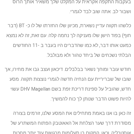
בעקבות התקפה אקראית על המקלט שלך משאיר אותך הרוס
ושבור לב. אתה שוב לבד לגמרי.
כלשהו תקווה עדיין נשארת, מכיוון שלו החזרתו של לו כ- BT (דבר
חוף) בפוד הישן שלו מעניקה לך נחמה קלה. עם זאת, זה לא נמצא
כמעט אותו דבר, לא כמו שהדברים היו בעבר ב -11 החודשים
הבלתי נשכחים של ביחד טהור ולא מבולבל.
חודש עובר ומוחך נשאר בבלבלים. דיכאון ועצב גבו את מחירו, אך
שובו של שבריריית עם הנחיה חדשה לגמרי נוצצות תקווה. מסע
חדש, שהוביל על ספינת דריכת זפת בשם DHV Magellan עשוי
להיות פשוט הדבר שנותן לך כוח להמשיך.
זה כאן בו אנו באמת מתחילים את המסע שלנו, זורמים בצורה
מסודרת דרך שער הצלחת אל האאוטבק הפתוח המשתרע של
אוסטרליה. וכאן, המקום בו תעלומות מרגשות עוד יותר מחכות