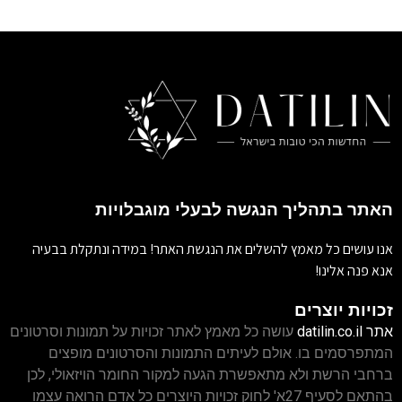
האתר בתהליך הנגשה לבעלי מוגבלויות
אנו עושים כל מאמץ להשלים את הנגשת האתר! במידה ונתקלת בבעיה
אנא פנה אלינו!
זכויות יוצרים
אתר
datilin.co.il
עושה כל מאמץ לאתר זכויות על תמונות וסרטונים
המתפרסמים בו. אולם לעיתים התמונות והסרטונים מופצים
ברחבי הרשת ולא מתאפשרת הגעה למקור החומר הויזאולי, לכן
בהתאם לסעיף 27א' לחוק זכויות היוצרים כל אדם הרואה עצמו