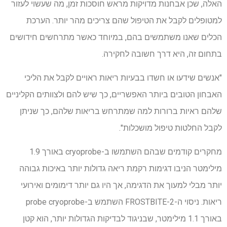
האלה, שכן אבחנות מדויקות מראש חוסכות זמן, מה שעשוי לעזור
למטופלים לקבל את הטיפול שהם צריכים מהר יותר. הערכת
הכלים שאנו משתמשים בהם, במיוחד כאשר מתרחשים חידושים
בתחום זה, היא דרך חשובה לחקירה.
"אנשים שידעו או חשדו בבעיות ריאות ראויים לקבל את הליכי
האבחון הטובים ביותר האפשריים, כך שיש להם ולצוותים הקליניים
שלהם ראיות ברורות למה שמתרחש בריאות שלהם, כך שניתן
לקבל החלטות טיפול מושכלות".
מחקרים קודמים שבהם השתמשו ב-cryoprobe באורך 1.9
מילימטר הניבו דגימות רקמת ריאה גדולות יותר באיכות גבוהה
יותר מבלי למעוך את הדגימה, אך היו גם יותר דימומים ואירועי
ריאות. ניסוי ה-FROSTBITE-2 השתמש ב-probe cryoprobe
באורך 1.1 מילימטר, שבניגוד לבדיקות הגדולות יותר, הוא קטן