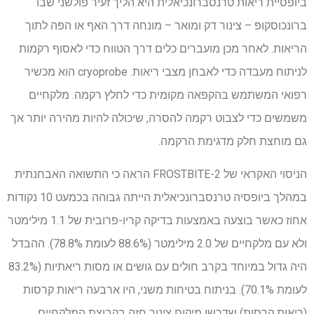
ביופסיית ריאות טרנסברונכיאלית היא הליך זעיר פולשני שבו
ברונכוסקופ – צינור דק ומואר – מונחה דרך האף או הפה לתוך
הריאות. לאחר מכן מועברים כלים דרך הטווח כדי לאסוף רקמות
לניתוח מעבדה כדי לאבחן מצבי ריאות. cryoprobe הוא מכשיר
רפואי המשתמש בהקפאה מקומית כדי לחלץ רקמה. מלקחיים
משמשים כדי לצבוט רקמה להסרה, שיכולה להיות מהירה יותר אך
גם מוחצת חלק מדגימת הרקמה.
הניסוי האקראי של FROSTBITE-2
הראה כי התשואה האבחנתית
במהלך ביופסיה טרנסברונכיאלית הייתה גבוהה בכמעט 10 נקודות
אחוז כאשר בוצעה באמצעות בדיקה קריו-פרובית של 1.1 מילימטר
ולא עם מלקחיים של 2.0 מילימטר (88.6% לעומת 78.8%). ההבדל
היה גדול במיוחד בקרב חולים עם גושים או מסות ריאתיות (83.2%
לעומת 70.1%). בניתוח בטיחות משני, היו ארבעה ריאות קרסות
(ריאות קרסות) שדרשו מיקום צינור חזה בקבוצת המלקחיים