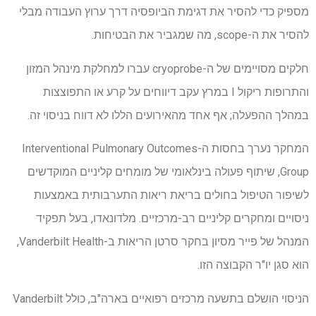
מספיק כדי להסיר את דגימת הביופסיה דרך ערוץ העבודה מבלי
להסיר את ה-scope, מה שמגביר את הבטיחות.
חלקים מסויימים של ה-cryoprobe עברו למחלקת מינהל המזון
והתרופות ריקול I במרץ עקב דיווחים על קרע או התפוצצות
במהלך ההפעלה; אף אחד מהאירועים הללו לא דווח בניסוי זה.
המחקר נערך בחסות ה-Interventional Pulmonary Outcomes
Group, שיתוף פעולה בינלאומי של מומחים קליניים המוקדשים
לשיפור הטיפול בחולים בריאת ריאות התערבותית באמצעות
ניסויים ומחקרים קליניים רב-מרכזיים. מלדונאדו, בעל תפקיד
המנהל של פייר מסיון בחקר סרטן הריאות ב-Vanderbilt Health,
הוא סגן יו"ר הקבוצה הזו.
הניסוי הושלם בתשעה מרכזים רפואיים בארה"ב, כולל Vanderbilt