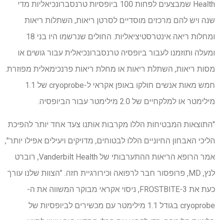
Health שמבצעים לפחות 100 ביופסיות טרנסברונכיאליות מדי
שנה ויש להם מרכזים מוסדיים לסרטן ריאות, השתלות ריאות
ומחלות ריאה אינטרסטיציאליות. החולים שנרשמו היו בני 18
ומעלה ותוזמנו לעבור ביופסיה טרנסברונכיאלית עבור גושים או
מסות ריאות, השתלת ריאות או מחלת ריאות פרנכימאלית מפוזרת.
חמש מאות אנשים חולקו באופן אקראי ל-cryoprobe של 1.1
מילימטר או למלקחיים של 2.0 מילימטר עבור הביופסיה.
"התוצאות המבטיחות הללו מקרבות אותנו צעד אחד יותר להפיכת
הליכי האבחון החיוניים הללו לבטוחים, מדויקים ויעילים אפילו יותר",
אמר הרופא הריאות ההתערבותי של Vanderbilt Health, רוברט
לנץ, MD, פרופסור חבר לרפואה וכירורגיית חזה. "הצוות שלנו עורך
כעת את FROSTBITE-3, ניסוי אקראי מבוקר המשווה את ה-
cryoprobe בגודל 1.1 מילימטר עם מכשירים לביופסיות של