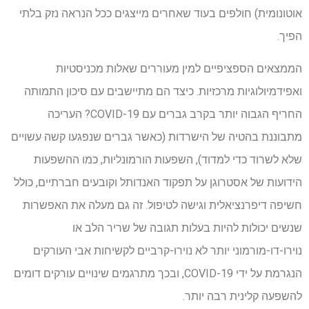
אוטונומית) חולפים בעוד שאחרים מייצגים ככל הנראה נזק בלתי
הפיך.
הממצאים הספציפיים למין מעוררים שאלות מכניסטיות
ואפידמיולוגיות מרכזיות. כיצד הם מתיישבים עם סיכון התמותה
החריף הגבוה יותר בקרב גברים עם COVID-19? העריכה
מתבוננת בהטיה של הישרדות (כאשר גברים שנפגעו קשה עשויים
שלא לשרוד כדי למדוד), השפעות הורמונליות, כמו ההשפעות
הידועות של אסטרוגן על תפקוד האנדותל וקובעים חברתיים, כולל
חשיפה דיפרנציאלית וגישה לטיפול. זה גם מעלה את האפשרות
שנשים יכולות להיות בעלות תגובה של שריר הלב או
נוירו-דו-מורמוני יותר לא נוירו-קרביים לקשיחות אבי העורקים
הנגרמת על ידי COVID-19, ובכך מתרגמים שינויים עורקים דומים
להשפעה קלינית רבה יותר.