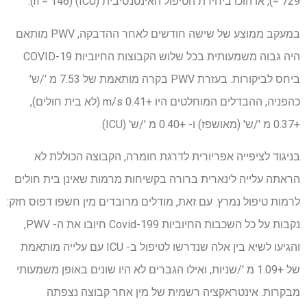
= 729), או הוכו ביחידת הטיפול האינטנסיבית (ICU) (n = 146).
במעקב ממוצע של שישה חודשים לאחר ההדבקה, PWV מותאם
היה גבוה משמעותית בכל שלוש הקבוצות החיוביות COVID-19
ביחס לביקורות. בעזרת PWV בקרה מותאמת של 7.53 מ '/ש'
כהפניה, ההבדלים המוחלטים היו +0.41 m/s (לא בית חולים),
+0.37 מ '/ש' (מאושפז) ו- +0.40 מ '/ש' (ICU).
בניגוד לציפייה אפריורית לדרגת חומרה, הקבוצה הכוללת לא
הראתה עלייה לינארית ברורה בקשיחות מרמות שאינן בית חולים
לרמות טיפול נמרץ. עם זאת, מודלים מרובדים מין חשפו דפוס חזק:
נקבות על כל השכבות החיוביות Covid-199 חיובו את ה- PWV,
והגיעו לשיא בין אלה שנדרשו לטיפול ב- ICU עם עלייה מותאמת
של +1.09 מ '/שניות, ואילו הגברים לא היו שונים באופן משמעותי
מבקרות. אינטראקציה רשמית של מין אחר קבוצה נצפתה