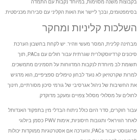
בקבוצות משנה מסוימות, במיוחד נקבות עם התמדה
בסימפטומים, ובכך ליישר את האות הקליני עם סבירות מכניסטית.
השלכות קליניות ומחקר
מבחינה קלינית, המסר מעשי וזהיר. יש לקחת בחשבון הערכת
סיכונים קרדיווסקולרית שגרתית עבור חולים עם PACs, תוך
תשומת לב מיוחדת לנקבות המדווחות על תסמינים מתמשכים.
למרות שקרטזיאן לא נועד לבחון טיפולים ספציפיים, הוא מדגיש
את החשיבות של ניהול אגרסיבי של גורמי סיכון מסורתיים, חינוך
לחולים על מסלולי מסלול צפויים ומעקב מדוקדק.
עבור חוקרים, סדר היום כולל ניתוח הבדלי מין בתפקוד האנדותל
לאחר הוויראלי ותגובות חיסוניות; אימות PWV כסמן ביולוגי
פרוגנוסטי עבור PACs; והערכה אם אסטרטגיות ממוקדות יכולות