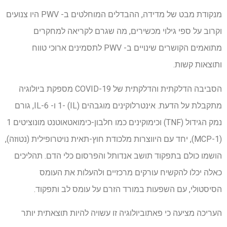
מנקודת מבט של מדידה, ההבדלים המוחלטים ב- PWV היו צנועים
וקרוב על ספי גילוי מכשירים, מה שגרם לקריאה למחקרים
מתואמים הקושרים שינויים ב- PWV לתסמינים ארוכי טווח
ותוצאות קשות.
הסביבה הדלקתית והדלקתית של COVID-19 מספקת ביולוגיה
מתקבלת על הדעת. אינטרלוקינים מוגבהים (IL) -1 ו- IL-6, גורם
נמק הגידול (TNF) וכימוקינים כמו חלבון-כימואטאוטנט מונוציטים 1
(MCP-1), יחד עם היווצרות מלכודת חוץ-תאית נויטרופילית (נטוזה),
הושמו כולם בתפקוד תושב אנדותל והפרסום כלי הדם. תהליכים
כאלה יכלו להקשיח עורקים מרכזיים ולהעלות את העומס
הסיסטולי, עם השפעות במורד הזרם על עומס לב ותפקוד.
העריכה מציעה כי פאתוביולוגיה זו עשויה להיות תוצאתית יותר