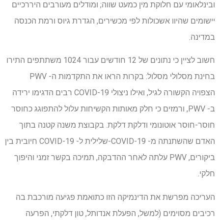
ובינלאומי עם חלוקת מין כמעט שווה; ומודלים מעורבים היררכיים
יישומים שהיוו אשכולות לפי מכשירים, הגדרת גיוס ורמת הכנסה
במדינה.
חשוב לציין כי נתונים של 12 חודשים עבור 1024 משתתפים התירו
בחינת מסלולי מסלול: בקרות הראו את התקדמות ה- PWV
הצפויה הקשורה לגיל, ואילו ניצולי COVID-19 רבים הדגימו ירידה
ב- PWV, ורמזים כי חלק מאותות הקשיחות עלול להתפוגג כחוסר
חוסר-חוסר אוטונומי ודלקת דלקת. בקבוצת משנה קטנה בתוך
האדם שהשתנתה מ- COVID-19-שלילית ל- COVID-19 חיובית בין
ביקורים, PWV עלתה לאחר ההדבקה, תמיכה בקשר זמני והיפוך
חלקי.
העריכה מפרשת את הדינמיקה הזו כתואמת פגיעה מורכבת בה
רכיבים מסוימים (למשל, הפעלת אנדותל, טון דלקתי, הפרעה