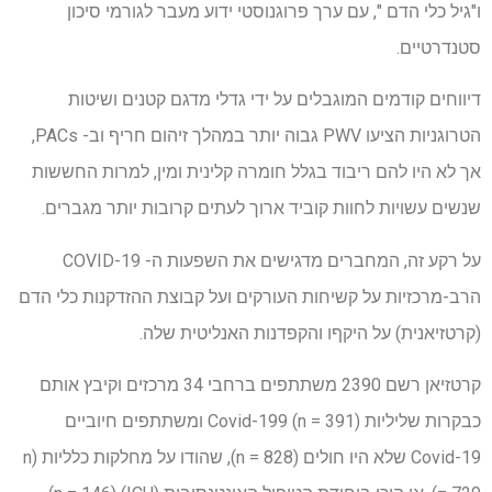
ו"גיל כלי הדם ", עם ערך פרוגנוסטי ידוע מעבר לגורמי סיכון
סטנדרטיים.
דיווחים קודמים המוגבלים על ידי גדלי מדגם קטנים ושיטות
הטרוגניות הציעו PWV גבוה יותר במהלך זיהום חריף וב- PACs,
אך לא היו להם ריבוד בגלל חומרה קלינית ומין, למרות החששות
שנשים עשויות לחוות קוביד ארוך לעתים קרובות יותר מגברים.
על רקע זה, המחברים מדגישים את השפעות ה- COVID-19
הרב-מרכזיות על קשיחות העורקים ועל קבוצת ההזדקנות כלי הדם
(קרטזיאנית) על היקףו והקפדנות האנליטית שלה.
קרטזיאן רשם 2390 משתתפים ברחבי 34 מרכזים וקיבץ אותם
כבקרות שליליות Covid-199 (n = 391) ומשתתפים חיוביים
Covid-19 שלא היו חולים (n = 828), שהודו על מחלקות כלליות (n