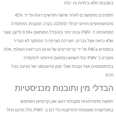
בשכבות הלא-ביתיות וה- ICU.
תסמינים מתמשכים לאחר שישה חודשים דווחו על ידי 42%
מהמשתתפים החיוביים COVID-19; בקרב הנקבות, ההתמדה
המתאימה ל- PWV גבוה יותר (ההבדל המותאם +0.39 מ"ש), קשר
שלא נראה אצל גברים. העריכה מציינת כי המחקר לא הגדיר
במפורש PACs על ידי קריטריונים של ארגון הבריאות העולמי, אלא
מסביק כי PWV יכול לשמש כמתאם פיזיולוגי להתמדה
בסימפטומים אצל נקבות ואולי סמן פרוגנוסטי של פגיעה בכלי
הדם.
הבדלי מין ותובנות מכניסטיות
חוזקות מתודולוגיות מקבלות דגש, שכן קרטזיאן השתמש
בפונדקאית מאומתת להזדקנות כלי דם ב- PWV; כלל מדגם גדול