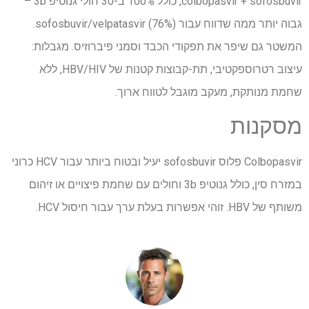
colbopasvir + sofosbuvir, כולל 100% ב-30 חולי גנוטיפ 3b –
גבוה יותר ממה שדווח עבור sofosbuvir/velpatasvir (76%).
המשטר גם שיפר את תפקודי הכבד וסמני פיברוזיס. מגבלות:
עיצוב רטרוספקטיבי, תת-קבוצות קטנות של HBV/HIV, ללא
שחמת מנותקת, מעקב מוגבל לטווח ארוך.
מסקנות
Colbopasvir פלוס sofosbuvir יעיל ובטוח ביותר עבור HCV כרוני
במזרח סין, כולל גנוטיפ 3b וחולים עם שחמת פיצויים או זיהום
משותף של HBV. זוהי אפשרות בעלת ערך עבור חיסול HCV.