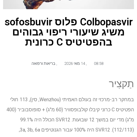
Colbopasvir פלוס sofosbuvir
משיג שיעורי ריפוי גבוהים
בהפטיטיס C כרונית
08:58
,
14 מאי 2026
,
בריאות ורפואה
תַקצִיר
במחקר רב-מרכזי זה בעולם האמיתי (Wenzhou, סין), 113 חולי
הפטיטיס C כרוני קיבלו קולבופסוויר (60 מ"ג) + סופוסבוביר (400
מ"ג) מדי יום במשך 12 שבועות. SVR12 הכולל היה 99.1%
(112/113). SVR12 היה 100% עבור הגנוטיפים 3a, 3b, 6a,