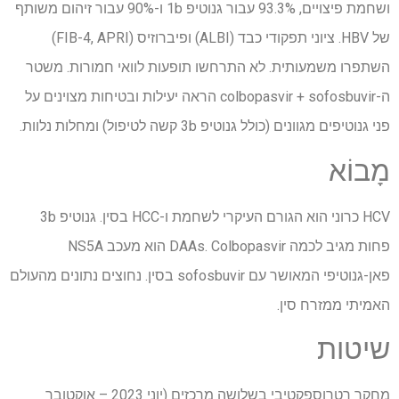
ושחמת פיצויים, 93.3% עבור גנוטיפ 1b ו-90% עבור זיהום משותף
של HBV. ציוני תפקודי כבד (ALBI) ופיברוזיס (FIB-4, APRI)
השתפרו משמעותית. לא התרחשו תופעות לוואי חמורות. משטר
ה-colbopasvir + sofosbuvir הראה יעילות ובטיחות מצוינים על
פני גנוטיפים מגוונים (כולל גנוטיפ 3b קשה לטיפול) ומחלות נלוות.
מָבוֹא
HCV כרוני הוא הגורם העיקרי לשחמת ו-HCC בסין. גנוטיפ 3b
פחות מגיב לכמה DAAs. Colbopasvir הוא מעכב NS5A
פאן-גנוטיפי המאושר עם sofosbuvir בסין. נחוצים נתונים מהעולם
האמיתי ממזרח סין.
שיטות
מחקר רטרוספקטיבי בשלושה מרכזים (יוני 2023 – אוקטובר